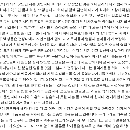
함께 하시지 않으면 지는 것입니다. 따라서 가장 중요한 것은 하나님께서 나와 함께 하
에 죄가 있으면 함께 하실 수 없습니다. 하나님 앞에 겸손히 나아가 회개하고 함께 하심
 적고 무기도 보잘 것 없고 돈도 없고 시설도 열악하고 모든 것이 부족해도 믿음의 싸
해 전투에 있어 제사장의 역할이 중요합니다. 전장에 가면 제사장들은 백성들의 사기를
 같이 읽겠습니다. “말하여 이르기를 이스라엘아 들으라 너희가 오늘 너희의 대적과 싸
 말며 그들로 말미암아 놀라지 말라 너희 하나님 여호와는 너희와 함께 행하시며 너
며” 백성들은 전쟁터에서 자연스럽게 겁이 나고 두려움과 떨림과 놀라움에 사로잡히기 
하나님이 친히 싸우신다는 확신을 갖게 해야 합니다. 이 제사장의 역할은 오늘날 영적 
우리 모임의 형제 자매들은 캠퍼스에서, 직장에서, 심지어 세계 선교 일선에서 날마다 영
님이 함께 행하시고 친히 싸우시며 구원하실 것이라는 믿음의 메시지로 이 분들을 격
가는 군인들에게 믿음을 심지 않으면 군인들은 두려움에 사로잡혀 제대로 싸우지도 못하
 하나님께 대한 분명한 믿음을 덧입고 캠퍼스 전투장에 나가는 동역자들을 위해 기도
 죄와 사탄과의 싸움에서 담대히 싸워 승리하도록 함께 동역해나가기를 간절히 기도합
긍휼을 베풀 수 있어야 합니다. 5-8에서 모세는 전쟁을 할 때 집으로 돌려보낼 사람에 
이 유리할 텐데 돌려보내야 할 사람들이 있다는 것입니다. 새 집을 건축하고 낙성식을 행
인이 낙성식을 행할 수 있기 때문입니다. 포도원을 만들고 그 과실을 먹지 못한 자를 
기 때문입니다. 여자와 약혼하고 결혼하지 못한 자는 돌려보내야 합니다. 전사하면 타인
과 배려 차원에서 돌려보내는 자들입니다.
4명이 전쟁터에서 다 전사할 때 그 어머니가 비탄과 슬픔에 빠질 것을 안타깝게 여겨서 
고향 어머니 품으로 돌아가게 한다는 소중한 내용을 담고 있습니다. 우리나라도 가족을 
는 공익 근무나 군 면제를 시켜주는 제도가 있습니다. 우리 모임에도 믿음의 결혼을 
는 제도가 있습니다. 그러므로 앞으로 결혼할 학사들은 될수록 년 초에 해야 많은 혜택이