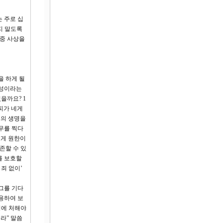
 주로 십
지 말도록
존중 사상을
을 하게 될
피성이라는
을까요? 1
피가 네게
그의 생명을
무를 찍다
에게 원한이
존할 수 있
를 보호할
죄 없이’
그를 기다
용하여 보
형에 처해야
라” 말씀