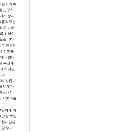
시는가의 여
을 간구하
움에서 승리
 북돋워주는
우려고 나아
희를 위하여
쉽습니다.
전투 현장에
적 전투를
려해야 합니
고 부전패
하고 하나님
니다.
대해 말합니
하지 못한
돌려보내야
이 약혼녀를
유일하게 아
부양할 책임
한 형제님은
 갈 수가