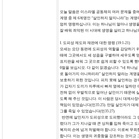
오늘 말씀은 이스라엘 공동체의 여러 문제들 중에
계명 중 제 6계명인 “살인하지 말지니라”는 계
엄히 명령하십니다. 이는 하나님이 얼마나 생명을
잘 배워 죄악된 이 시대에 생명을 살리고 하나님
I. 도피성 제도와 재판에 대한 명령 (19:1-21)
모세는 요단 동편에 도피성의 역할을 감당하기 위해 
때에 그곳에서도 세 성읍을 구별하여 세우도록 
표지판을 세워 그 곳으로 쉽게 피할 수 있도록 
0절을 보십시오. 다 같이 읽겠습니다. “네 하나
로 돌아가지 아니하리라” 살인하지 말라는 계명을
보호하기 위한 것입니다. 피치 못해 살인하는 경
가 갑자기 도끼가 자루에서 빠져 옆에서 일하던 
전혀 없이 우발적으로 일어난 살인이기 때문에 살
도록 해 주신 것입니다. 이 사람은 당시 대제사
책임이 있었습니다(민35:25). 만일 살인자가 
그를 죽일 수 있었습니다(민35:27).
반면에 살인자가 도피성으로 도피했더라도 그 생명
렸다가 그가 지나갈 때 큰 상처를 입혀 죽이고
복자의 손에 넘겨 처벌해야 합니다. 이로써 무죄
합니다. 이는 생명의 귀중함을 강조하는 것이고 