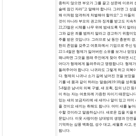
종하지 않으면 부모가 그를 끌고 성문에 이르러 
술에 잠긴 자라”고 말해야 합니다. 그러면 그 성
왜 이처럼 엄격하게 처벌해야 할까요? 그 아들의
것이 아니라 부모의 권고와 징계를 받고도 지속적
22,23절은 시체를 나무 위에 밤새도록 두지 말
그와 같은 죄를 범하지 말라고 경고하기 위함이었
주를 받은 것입니다. 그러므로 낮 동안 충분히 경
한의 존엄을 갖추고 여호와께서 기업으로 주신 땅
22:1-4절은 형제가 잃어버린 소유를 보거나 얻었
왜냐하면 그것을 원래 주인에게 찾아 주려면 시간
어다가 형제에게 돌려주라고 명령합니다. 형제가 
돌려주어야 합니다. 나귀라도 그렇게 하고 의복이
다. 형제의 나귀나 소가 길에 넘어진 것을 보았을
기를 네 몸과 같이 하라는 말씀(레19:18)을 성취
5-8절은 남녀의 의복 구별, 새 포획, 집의 난간
이 하는 자는 여호와께 가증한 자이기 때문입니다
있는 새의 보금자리에 새 새끼나 알이 있고 어미 
줄 것이요 새끼는 취해도 됩니다. 어미 새를 놓아
수할 것이라고 말씀하십니다. 새로운 집을 지을 때
문입니다. 이웃 사랑이란 상대방의 생명과 안전을 
기억하는 삼풍 백화점, 성수 대교, 세월호 사고,
됩니다.