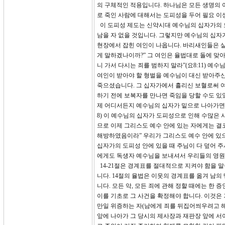
의 구체적인 적용입니다. 하나님은 모든 생명의
로 죽인 사람에 대해서는 도피성을 두어 필요 
이 도피성 제도는 신약시대 예수님의 십자가의 모
남을 자 없을 것입니다. 그렇지만 예수님의 십자
현장에서 잡힌 여인이 나옵니다. 바리새인들은 살
게 말하겠나이까?” 그 여인은 율법대로 돌에 맞
니 가서 다시는 죄를 범하지 말라”(요8:11) 
여인이 받아야 할 형벌을 예수님이 대신 받아주신 
죽으셨습니다. 그 십자가에서 흘리신 보혈로써 
하기 전에 보복자를 만나면 죽임을 당할 수도 있었
제 어디서든지 예수님의 십자가 밑으로 나아가면 되
8) 이 예수님의 십자가 도피성으로 인해 수많은 사
므로 이제 그리스도 예수 안에 있는 자에게는 결
해방하였음이라” 우리가 그리스도 예수 안에 있으
십자가의 도피성 안에 있을 때 주님이 다 덮어 
에게도 독생자 예수님을 보내셔서 우리들의 영원
14-21절은 경계표를 절대적으로 지켜야 함을 
니다. 14절의 율법은 이웃의 경계표를 옮겨 남의
니다. 모든 악, 모든 죄에 관해 정할 때에는 한
이를 기초로 그 사건을 확정해야 합니다. 이것은
만일 위증하는 자(남에게 죄를 뒤집어씌우려고 해
앞에 나아가 그 당시의 제사장과 재판장 앞에 서