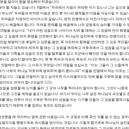
 직분을 맡아야 함을 명심해야 하겠습니다.
야 할 자들도 있습니다. 8절에서 “두려워서 마음이 허약한 자가 있느냐 그는 집으로
 하노라” 두려움과 허약한 마음은 본인 뿐 아니라 형제들의 마음을 낙심시킬 수 있습니
 두려움은 치명적인 바이러스와 같습니다. 영적 전쟁에서도 마찬가지입니다. 따라서 
반드시 해결해야 합니다. 두려움 문제를 잘 해결해야 나와 공동체의 승리를 기대할 수 
 10절을 보십시오. “네가 어떤 성읍으로 나아가서 치려 할 때에는 그 성읍에 먼저 화평
때는 그 성읍에 먼저 화평을 선언해야 합니다. 하나님의 섭리하에 수행되는 전쟁이라도 
이 만일 화평하기로 화답하고 성문을 열면, 즉 자진하여 항복을 선언하면 그 모든 주민들
 거부하고 대적하여 싸우려 할 때는 그 성읍을 에워싸고 여호와께서 그 성읍을 넘기실 
유아들과 가축들과 성읍의 모든 것을 탈취물로 삼고 적군에서 빼앗은 것을 먹어야 합니다
하나도 살리지 말아야 합니다. 즉 헷 족속과 아모리 족속과 가나안 족속과 브리스 족속
멸해야 합니다. 그 이유가 무엇입니까? 18절을 보십시오. “이는 그들이 그 신들에게
희가 너희의 하나님 여호와께 범죄하게 할까 함이니라” 이들을 진멸해야 하는 이유는 
때문입니다. 그들을 진멸하지 않고 남겨두면 이스라엘까지도 악에 물들 수밖에 없을 것입
이라도 버려야 합니다(살전 5:22).
성읍을 점령할 때 도끼를 둘러 그 곳의 나무를 찍어내지 말아야 합니다. 그것이 나중에
아니므로 그것을 에워쌀 필요가 없습니다. 여기서 우리는 나무 같은 하나님의 피조물도 
매를 맺는 과목이 아닌 수목은 찍어내어 성읍을 치는 기구를 만들어 그 성읍을 함락시킬
사용되었기 때문에 이를 없애는 효과도 있었습니다.
를 발견했을 때 처리하는 법에 관한 내용입니다. 이 규정은 비록 죽인 자를 알 수 없는 경
 정결의식을 행함으로써 죄사함을 받으라는 것입니다. 이렇게 함으로써 하나님이 살인
주었습니다. 피살된 시체가 들에서 발견되면 장로들과 재판장들이 그 피살된 곳의 사방