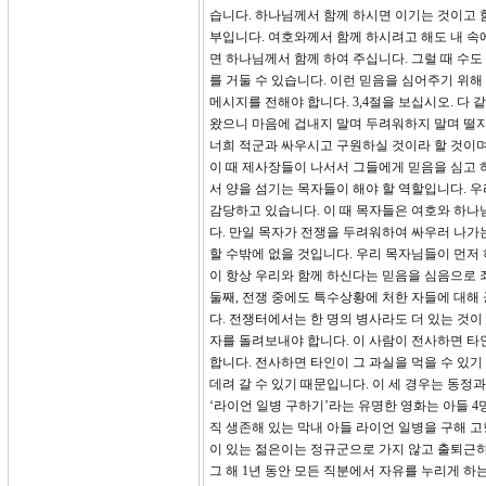
습니다. 하나님께서 함께 하시면 이기는 것이고 
부입니다. 여호와께서 함께 하시려고 해도 내 속
면 하나님께서 함께 하여 주십니다. 그럴 때 수도
를 거둘 수 있습니다. 이런 믿음을 심어주기 위
메시지를 전해야 합니다. 3,4절을 보십시오. 다
왔으니 마음에 겁내지 말며 두려워하지 말며 떨지
너희 적군과 싸우시고 구원하실 것이라 할 것이
이 때 제사장들이 나서서 그들에게 믿음을 심고 
서 양을 섬기는 목자들이 해야 할 역할입니다. 
감당하고 있습니다. 이 때 목자들은 여호와 하나
다. 만일 목자가 전쟁을 두려워하여 싸우러 나
할 수밖에 없을 것입니다. 우리 목자님들이 먼저
이 항상 우리와 함께 하신다는 믿음을 심음으로
둘째, 전쟁 중에도 특수상황에 처한 자들에 대해 
다. 전쟁터에서는 한 명의 병사라도 더 있는 것
자를 돌려보내야 합니다. 이 사람이 전사하면 타
합니다. 전사하면 타인이 그 과실을 먹을 수 있
데려 갈 수 있기 때문입니다. 이 세 경우는 동정
‘라이언 일병 구하기’라는 유명한 영화는 아들 
직 생존해 있는 막내 아들 라이언 일병을 구해 
이 있는 젊은이는 정규군으로 가지 않고 출퇴근하
그 해 1년 동안 모든 직분에서 자유를 누리게 하