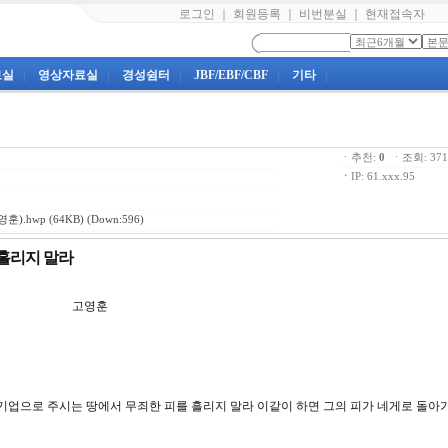
로그인
｜
회원등록
｜
비번분실
｜
현재접속자
료실
|
영상자료실
|
경성쉼터
|
JBF/EBF/CBF
|
기타
|
ㆍ추천:
0
ㆍ조회: 3
ㆍ
IP: 61.xxx.95
영훈).hwp
(64KB) (Down:596)
를 흘리지 말라
2강 고영훈
 네게 기업으로 주시는 땅에서 무죄한 피를 흘리지 말라 이같이 하면 그의 피가 네게로 돌