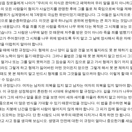
성읍 장로들에게 나아가 “우리의 이 자식은 완악하고 패역하여 우리 말을 듣지 아니하
읍의 모든 사람들이 혐의가 사실인지를 판명한 후에 그를 돌로 쳐 죽임으로써 악을 제해
 행위가 십계명에서 제 5계명의 극심한 위반이었기 때문입니다. 그 아들은 일시적으로
으로 불순종하였습니다. 이것은 결국 하나님의 권위에 반항하는 큰 죄가 되는 것입니
라는 내용입니다. 죽을 죄를 지은 사람을 죽여서 나무 위에 다는 목적은 그 시체를 보는 
습니다. 그 사람은 나무에 달린 것 때문에 저주를 받은 것이 아니라 죽을 죄를 범했기 
고가 주어졌다면 그 시체를 나무 위에 밤새도록 두지 말고 그 날에 장사해서 죽은 자에
을 더럽히지 말아야 합니다.
을 때에 대한 규정입니다. 형제의 소나 양이 길 잃은 것을 보게 될지라도 못 본 체하기 
과 노력이 많이 들기 때문입니다. 그러나 율법은 그럴 때 못 본 체하지 말고 반드시 그
멀거나 또는 그를 알지 못하거든 그 짐승을 자기 집으로 끌고 가서 형제가 찾기 까지 
라도 그렇게 하고 형제가 잃어버린 어떤 것이든지 얻으면 그렇게 해서 못 본 체하지 
 때도 못 본 체하지 말고 반드시 형제를 도와 그것들을 일으켜야 합니다. 이렇게 할 때
할 수 있습니다.
 등의 규정입니다. 여자는 남자의 의복을 입지 말고 남자는 여자의 의복을 입지 말아야 합
. 이 규정은 성정체성이 혼란한 이 시대에 유념해야 할 규정입니다. 길을 가다가 나무
새가 그의 새끼나 알을 품은 것을 보면 어미 새와 새끼를 아울러 취하지 말고 어미는 
줌으로써 더 많은 번식을 기대할 수 있기 때문이었을 것입니다. 이 법을 준수하면 복을
는 지붕에 난간을 만들어 사람이 떨어지지 않게 해야 합니다. 그 피가 집에 돌아갈 수
도모하는 것입니다. 단 한 사람도 나의 부주의 때문에 다치거나 죽게 하면 안 됩니다.
 판교 사고 등을 생각해 보십시오. 생명과 안전에 대한 이 규정이 얼마나 중요한가를 새