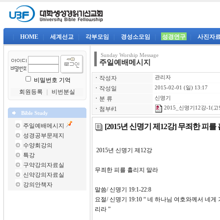
|
HOME
|
세계선교
|
각부모임
|
경성소모임
|
성경연구
|
사진자
Sunday Worship Message
주일예배메시지
ㆍ
작성자
관리자
비밀번호 기억
ㆍ
작성일
2015-02-01 (일) 13:17
회원등록
｜
비번분실
ㆍ
분 류
신명기
2015_신명기12강-1(고
ㆍ
첨부#1
Bible Study
[2015년 신명기 제12강] 무죄한 피
주일예배메시지
성경공부문제지
수양회강의
2015년 신명기 제1
특강
구약강의자료실
무죄한 피를 흘리지 말라
신약강의자료실
강의안책자
말씀/ 신명기 19:1-22:8
요절/ 신명기 19:10 “ 네 하나님 여호와께서
리라 ”