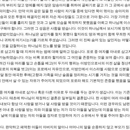
아직 부리지 않고 멍에를 메지 않은 암송아지를 취하여 골짜기로 끌고 가 그 곳에서 송
의미합니다. 만약 이와 같은 일을 한 사람이 자기들 중에 있다면 목이 꺾이는 송아지와
소송과 모든 투쟁의 해결자인 레위 자손 제사장들도 그곳으로 가야 합니다. 가장 가까운
신들이 피를 흘리지 않은 것과 그 살해 모습을 목격하지 못했음을 아뢰고 하나님께 이
해야 합니다. 그러면 그 성읍은 사함을 받습니다. 이것이 하나님께서 보시기에 정직
 방법이었습니다. 하나님은 살인자를 찾지 못했다 할지라도 땅과 백성이 함께 무죄한 자
 귀하게 여기시는가를 가르쳐 주셨습니다. 그러면 이 진짜 숨어 있는 살인자는 어떻
 것을 감찰하시는 하나님의 진노를 받을 것입니다.
내로 삼고자 할 때 지켜야 하는 법에 대해 말하고 있습니다. 포로 중 여자를 아내로 삼고
가능하였습니다. 이는 비록 포로라 할지라도 그 여인을 존중하는 것을 보여 줍니다. 결
데려간 다음 머리를 밀고 손톱을 베고(이 두가지 행위는 이방인으로서의 이전 삶을 청산
 포로의 의복을 벗고(이는 포로에서 자유인으로, 이방인에서 이스라엘 사람으로 신분을
 달 동안 애곡한 후에(고향과 가족을 떠난 슬픔을 정리하는 시기를 거치는 것을 의미함)
 안에서 살 수 있는 자유가 주어지게 되었으며 포로라 해도 기본적인 존중을 했음을 알
로 중 여자를 아내로 삼거나 혹은 다른 이유로 두 아내를 두는 경우가 생깁니다. 이는 기
니다. 태초에 하나님이 제정하신 결혼은 일부일처 결혼입니다. 한 사람이 여러 아내를 
아내보다 항상 더 사랑을 받거나 덜 사랑을 받을 것이기 때문입니다. 이런 경우라도 남
 아내 중 사랑을 받는 자와 미움을 받는 자가 각각 아들을 낳았는데 미움을 받는 자의
날에 미움을 받는 자의 아들을 장자로 인정하여 자기 소유에서 두 몫을 주어야 합니다.
니다. 완악하고 패역한 아들이 아버지의 말이나 어머니의 말을 순종하지 않고 부모가 징