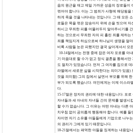
읍의 원근을 재고 제일 가까운 성읍의 장로들이 
꺾어야 합니다. 이는 그 범죄가 사형에 해당됨을 
하게 죽을 것을 나타내는 것입니다. 그 때 모든 
로들은 목을 꺾은 암송아지 위에 손을 씻으며 자
하시고 무죄한 피를 머물러두지 말아주시기를 간구
하는 것으로서 무죄한 자의 피 흘린 죄를 제하는
죄를 책임지게 하심으로써 하나님이 생명을 얼마나
비록 사람들 눈은 피했지만 결국 살아계셔서 모든
10-14절에서는 전쟁 중에 잡은 여자 포로를 아
기 마음대로 할 수가 없고 정식 결혼을 통해서만 
도 절차가 있었습니다. 먼저 그 여자를 집으로 
라엘에서 새로운 삶을 시작한다는 의미가 있음)
것을 의미함) 그의 집에서 살면서 부모를 위해 한
부가 되도록 했습니다. 여인에게는 이제 이스라엘
다.
15-17절은 장자의 권리에 대한 내용입니다. 포
자녀들과 새 아내의 자녀들 간의 문제를 발생시킵
할 수가 없습니다. 그 이유는 어떤 아내는 다른 
치우침 없이 공의롭게 행동해야 합니다. 예를 들면
자이면 자기 소유를 아들들에게 기업으로 나누는 
의 권리가 그에게 있기 때문입니다.
18-21절에서는 패역한 아들을 징계하는 내용입