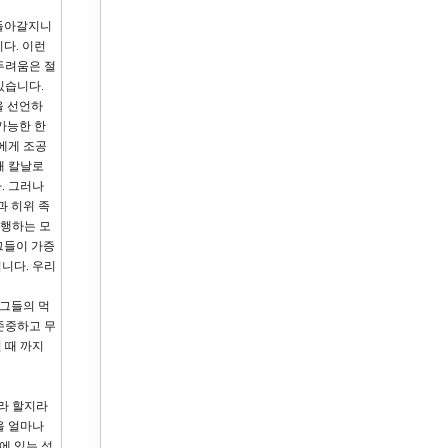
 돌아갈지니
다. 이런
두려움은 절
있습니다.
을 선언하
가능한 한
에게 조공
때 칼날로
. 그러나
과 히위 족
 행하는 모
그들이 가증
니다. 우리
 그들의 먹
존중하고 무
 때 까지
우라 할지라
을 얼마나
에 있는 성