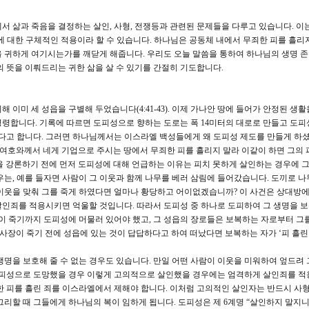
서 삶과 죽음을 결정하는 살인, 사형, 전쟁등과 관련된 문제들을 다루고 있습니다. 이는
명에 대한 구체적인 적용이라 할 수 있습니다. 하나님은 공동체 내에서 무죄한 피를 흘리
 귀하게 여기시는가를 깨닫게 해줍니다. 우리도 오늘 말씀을 통하여 하나님의 생명 
의 뜻을 이뤄드리는 귀한 삶을 살 수 있기를 간절히 기도합니다.
이미 세 성읍을 구별해 두었습니다(4:41-43). 이제 가나안 땅에 들어가 안정된 생활
명령합니다. 기록에 따르면 도피성으로 향하는 도로는 폭 14미터의 대로로 만들고 도
했다고 합니다. 그러면 하나님께서는 이스라엘 백성들에게 왜 도피성 제도를 만들게 하셨
님 여호와께서 네게 기업으로 주시는 땅에서 무죄한 피를 흘리지 말라 이같이 하면 그의 
 강론하기 전에 먼저 도피성에 대해 언급하는 이유는 피치 못하게 살인하는 경우에 
우는, 예를 들자면 사람이 그 이웃과 함께 나무를 베러 삼림에 들어갔습니다. 도끼로 나
이웃을 맞춰 그를 죽게 하였다면 얼마나 황당하고 어이없겠습니까? 이 사건은 상대방
인죄를 적용시키면 억울할 것입니다. 따라서 도피성 중 하나로 도피하여 그 생명을 보
장이 죽기까지 도피성에 머물러 있어야 했고, 그 성읍의 장로들은 보복하는 자로부터 그
대제사장이 죽기 전에 성읍에 있는 것이 답답하다고 하여 떠났다면 보복하는 자가 ‘피 흘린 
을 보호해 줄 수 없는 경우도 있습니다. 만일 어떤 사람이 이웃을 미워하여 엎드려 
 도피성으로 도망했을 경우 이렇게 고의적으로 살인했을 경우에는 엄격하게 살인죄를 적
한 피를 흘린 죄를 이스라엘에서 제해야 합니다. 이처럼 고의적인 살인자는 반드시 사
그리할 때 그들에게 하나님의 복이 임하게 됩니다. 도피성은 제 6계명 “살인하지 말지니