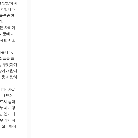
고 방탕하며
야 합니다.
 불순종한
다.
모든 자에게
때문에 저
 대한 최소
쉽습니다.
것들을 끌
잘 두었다가
말아야 합니
 이웃 사랑하
니다. 이같
에나 땅에
반드시 놓아
 누리고 장
도 있기 때
 우리가 다
삼 절감하게