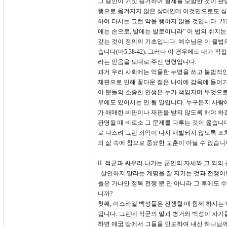
그 증인이 거짓 증거하여 형제를 모함한 것이 판명
행으로 옮겨지지 않은 상태인데 이것만으로도 심
하여 다시는 그런 악을 행하지 않을 것입니다. 21
에는 손으로, 발에는 발로이니라” 이 법의 취지
갚는 것이 정의의 기초입니다. 예수님은 이 율법
습니다(마5:38-42). 그러나 이 경우에도 내가
라는 믿음을 토대로 주신 명령입니다.
과거 우리 사회에는 억울한 누명을 쓰고 불법적인
재판으로 인해 꽃다운 젊은 나이에 감옥에 들어가
이 분들의 소중한 인생은 누가 책임지며 무엇으로
우에도 있어서는 안 될 일입니다. 누구든지 사람
가 애매한 비판이나 재판을 받지 않도록 해야 하
판명될 때 비로소 그 문제를 다루는 것이 옳습니
로 다스려 그런 죄악이 다시 재발되지 않도록 조치
의 삶 속에 참으로 중요한 교훈이 아닐 수 없습니
II. 적군과 싸우러 나가는 군인의 자세와 그 외의 규정들
살인하지 말라는 계명을 잘 지키는 것과 전쟁이
들은 가나안 정복 전쟁 뿐 만 아니라 그 후에도 
니까?
첫째, 이스라엘 백성들은 전쟁할 때 함께 하시는
됩니다. 그런데 적군의 말과 병거와 백성이 자기
하면 애굽 땅에서 그들을 인도하여 내신 하나님께