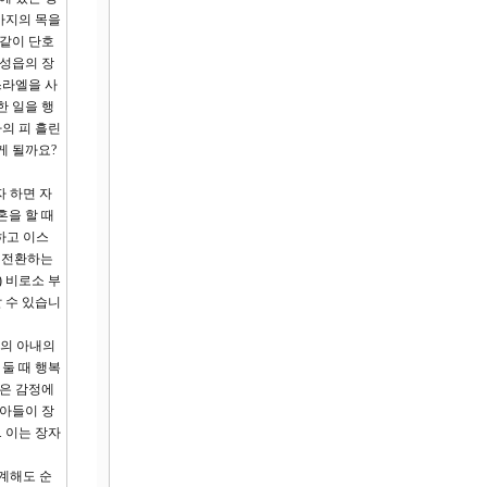
아지의 목을
 같이 단호
 성읍의 장
스라엘을 사
한 일을 행
의 피 흘린
게 될까요?
자 하면 자
혼을 할 때
하고 이스
 전환하는
 비로소 부
 수 있습니
존의 아내의
둘 때 행복
편은 감정에
 아들이 장
 이는 장자
계해도 순