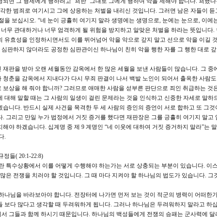
되면 그 형제에게 행하려고 ‘꾀한’ 그대로 그에게 행하여 악을 제해야 합니다. 꾀했다
각한 범죄로 여기시고 그에 상응하는 처벌을 내리신 것입니다. 그러면 남은 자들이 듣
절을 보십시오. “네 눈이 긍휼히 여기지 말라 생명에는 생명으로, 눈에는 눈으로, 이에는
는 너무 관대하거나 너무 엄격하게 될 위험을 방지하고 알맞은 처벌을 하라는 뜻입니다.
의 유효성을 인정하시면서도 이를 뛰어넘어 악을 악으로 갚지 말고 선으로 악을 이길 
 직접 심판하지 않더라도 공정한 심판관이신 하나님이 친히 악을 행한 자를 그 행한 대로 
 재판을 받아 오랜 세월동안 감옥에서 한 많은 세월을 보낸 사람들이 많습니다. 그 중
 청춘을 감옥에서 지내다가 다시 무죄 판결이 나서 백발 노인이 되어서 출옥한 사람도
 보상을 해 줘야 합니까? 그러므로 애매한 사람을 섣부른 판단으로 죄인 취급하는 것은
에 대해 말할 때는 그 사람의 일생이 걸린 문제라는 것을 인식하고 신중한 자세로 말하
겠습니다. 반드시 실제 사건을 목격한 두 세 사람의 증인의 증언이 서로 합하고 또 그것
다. 그리고 만일 누가 법정에서 거짓 증거를 했다면 재판장은 그를 긍휼히 여기지 말고 
해야 하겠습니다. 십계명 중 제 9 계명인 “네 이웃에 대하여 거짓 증거하지 말라”는 
다.
( 20:1-22:8)
란 특수상황에서 이를 어떻게 수행해야 하는가는 서로 상충되는 부분이 있습니다. 이
수많은 전쟁을 치러야 할 것입니다. 그 때 마다 지켜야 할 하나님의 법도가 있습니다. 
 하나님을 바라보아야 합니다. 전장터에 나가면 먼저 보는 것이 적군의 병력이 어떠한
들 보다 많다고 생각할 때 두려워하게 됩니다. 그러나 하나님은 두려워하지 말라고 하십
서 그들과 함께 하시기 때문입니다. 하나님의 백성들에게 전쟁의 승패는 군사력에 달