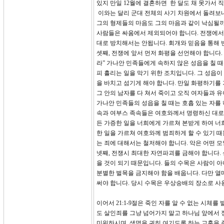
있지 만일 12월에 결혼하면 한 달도 채 못가서
이와는 달리 군대 전체의 사기 차원에서 돌려보내
그의 형제들의 마음도 그의 마음과 같이 낙심될까
사람들은 싸움에서 제외되어야 합니다. 전쟁에서
대로 방치해서는 안됩니다. 회개와 믿음을 통해 
셋째, 전쟁에 앞서 먼저 화평을 선언해야 합니다.
라” 가나안 민족들에게 속하지 않은 성읍을 칠 
피 흘리는 일을 막기 위한 조치입니다. 그 성읍
을 바치고 섬기게 해야 합니다. 만일 화평하기를
그 안의 남자를 다 쳐서 죽이고 오직 여자들과 
가나안 민족들의 성읍을 칠 때는 호흡 있는 자를 
속과 여부스 족속들은 여호와께서 명령하신 대로 진
든 가증한 일을 너희에게 가르쳐 본받게 하여 너
한 일을 가르쳐 여호와께 범죄하게 할 수 있기 
는 죄에 대해서는 철저해야 합니다. 악은 어떤 모양
넷째, 전쟁시 최대한 자연파괴를 금해야 합니다. 
을 것이 되기 때문입니다. 들의 수목은 사람이 
분별한 벌목을 금지해야 함을 배웁니다. 다만 열
써야 합니다. 당시 수목은 우상숭배의 장소로 
이어서 21:1-9절은 죽인 자를 알 수 없는 시체
도 살인죄를 그냥 넘어가지 말고 하나님 앞에서
미워하시며, 생명을 귀히 여기도록 하는 교훈을 