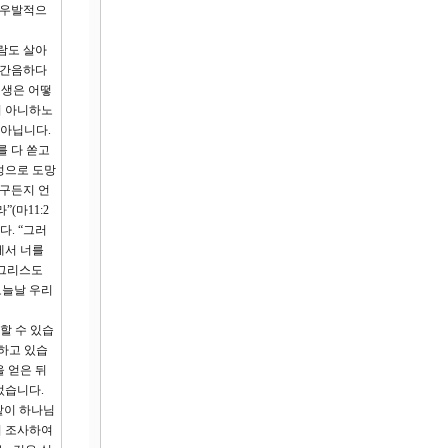
 우발적으
람도 살아
 간음하다
선생은 어떻
지 아니하노
 아닙니다.
를 다 쏟고
성으로 도망
누구든지 언
(마11:2
다. “그러
에서 너를
 그리스도
오늘날 우리
할 수 있습
말하고 있습
을 얻은 뒤
었습니다.
같이 하나님
히 조사하여