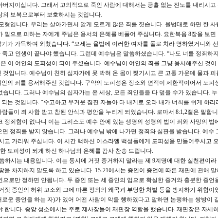
 아버지이십니다. 그래서 고의적으로 죽인 사람에 대해서는 긍휼 없는 진노를 내리시고
이상의 보복으로부터 보호하시는 것입니다.
형입니다. 우리는 살아가면서 알게 모르게 많은 죄를 짓습니다. 율법대로 하면 한 사
가 밑으로 피하는 자에게 주님은 용서의 은혜를 베풀어 주십니다. 요한복음 8장을 보면
기가 가득하여 외쳤습니다. “모세는 율법에 이러한 여자를 돌로 치라 명하였거니와 
아 죽고 인생이 끝나야 했습니다. 그런데 예수님은 말씀하셨습니다. “나도 너를 정죄하
예수님은 이 여인의 도피성이 되어 주셨습니다. 예수님이 여인의 죄를 그냥 용서해주신 것이
것입니다. 예수님이 친히 십자가에 못 박혀 온 몸이 찢기시고 큰 고통 가운데 물과 피
여인의 죄를 용서해주신 것입니다. 구약의 도피성은 장소와 면적이 제한적이어서 도피
습니다. 그러나 예수님의 십자가는 온 세상, 모든 죄인들을 다 덮을 수가 있습니다. 
는 것입니다. “수고하고 무거운 짐진 자들아 다 내게로 오라 내가 너희를 쉬게 하리라”
람들이 죄 사함 받고 참된 안식과 평안을 누리게 되었습니다. 로마서 8:1,2절은 말합니
코 정죄함이 없나니 이는 그리스도 예수 안에 있는 생명의 성령의 법이 죄와 사망의 법
면 정죄를 받지 않습니다. 그러나 예수님 밖에 나가면 정죄와 심판을 받습니다. 예수
주시고 가리워 주십니다. 이 시간 택하신 이스라엘 백성들에게 도피성을 만들어주시고 
한 도피성이 되게 하신 하나님의 은혜를 감사 찬송 드립니다.
말씀하시는 내용입니다. 이는 동시에 거짓 증거하지 말라는 제 9계명에 대한 실천편이라 
 땅을 차지하지 말도록 하고 있습니다. 15-21에서는 증인이 증언에 따른 재판에 관해 
 증인으로만 정하면 안됩니다. 두 증인 또는 세 증인의 입으로 확실한 증거와 충분한 증언
 거짓 증인의 허위 고소와 그에 따른 정의의 왜곡과 부당한 처벌 등을 방지하기 위함이
로운 증언을 하는 자)가 있어 어떤 사람이 악을 행하였다고 말하면 논쟁하는 쌍방이 
야 합니다. 중앙 성소에서는 주로 제사장들이 재판장 역할을 했습니다. 재판장은 자세