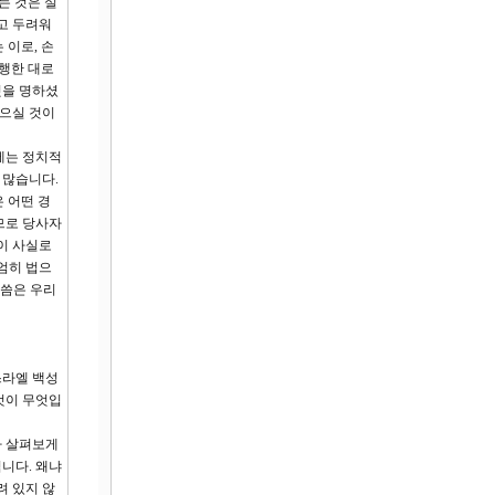
는 것은 실
고 두려워
 이로, 손
 행한 대로
것을 명하셨
갚으실 것이
에는 정치적
 많습니다.
 어떤 경
므로 당사자
이 사실로
엄히 법으
말씀은 우리
스라엘 백성
그것이 무엇입
가 살펴보게
니다. 왜냐
려 있지 않