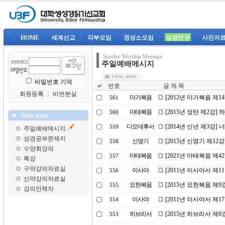
|
HOME
|
세계선교
|
각부모임
|
경성소모임
|
성경연구
|
사진자
Sunday Worship Message
주일예배메시지
비밀번호 기억
번호
글 제 목
회원등록
｜
비번분실
마가복음
[2012년 마가복음 제1
561
마태복음
[2015년 성탄 제2강
560
Bible Study
디모데후서
[2014년 신년 제3강]
559
주일예배메시지
성경공부문제지
신명기
[2015년 신명기 제12
558
수양회강의
마태복음
[2021년 마태복음 제4
557
특강
구약강의자료실
이사야
[2011년 이사야서 제
556
신약강의자료실
요한복음
[2015년 요한복음 제
555
강의안책자
이사야
[2011년 이사야서 제
554
히브리서
[2015년 히브리서 제8
553