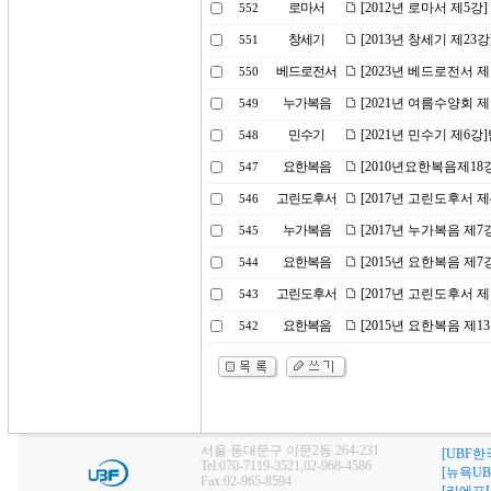
로마서
[2012년 로마서 제5강
552
창세기
[2013년 창세기 제23
551
베드로전서
[2023년 베드로전서 제
550
누가복음
[2021년 여름수양회 
549
민수기
[2021년 민수기 제6
548
요한복음
[2010년요한복음제1
547
고린도후서
[2017년 고린도후서 
546
누가복음
[2017년 누가복음 제
545
요한복음
[2015년 요한복음 제
544
고린도후서
[2017년 고린도후서 
543
요한복음
[2015년 요한복음 제1
542
서울 동대문구 이문2동 264-231
[UBF한
Tel:070-7119-3521,02-968-4586
[뉴욕UB
Fax:02-965-8594