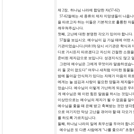
제 2장, 하나님 나라에 합당한 자(57-62)
57-62절에는 세 종류의 제자 지망생들이 나옵
을 따르고자 하는 이들은 기본적으로 훌륭한 자들
깨우쳐주십니다.
첫째, 고난에 대한 분명한 각오가 있어야 합니다.
57절을 보십시오. 예수님이 길 가실 때에 어떤
기관이었습니다.(마8:19) 당시 서기관은 학식과
디로 가시든지 따르겠다고 자신의 간절한 소원을 
준비된 제자감으로 보입니다. 성경지식도 많고 
그런데 예수님은 그에게 무엇이라 말씀하셨습니까?
리 둘 곳이 없도다” 여우나 새처럼 미미한 동물들
밤에 돌아갈 안식처가 있다는 자체가 마음의 위로
에게는 늘 섬김과 사랑이 필요한 양들과 제자들이 
었습니다. 예수님이 이렇게 가난하게 되심은 우리
게 예수님은 왜 이런 힘든 말씀을 하시는 것입니
이상만으로는 예수님의 제자가 될 수 없음을 알아
예수님을 좇을 때 은혜 받고 축복받는 것만 생각합
으로 여기지만 막상 고난을 겪어야 할 때 각오가
를 하도록 가르치십니다.
둘째, 하나님 나라의 일에 최우선을 두어야 합니다
예수님은 또 다른 사람에게 “나를 좇으라” 초청