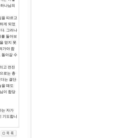
신 하나님의
님을 따르고
정하게 되었
다. 그러나
뒤를 돌아보
을 얻지 못
려가야 합
 돌아갈 수
버리고 전진
만으로는 충
겠다는 결단
놓을 때도
나님이 합당
하는 자가
히 기도합니