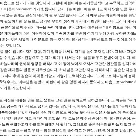
 하는 마음으로 섬기게 되는 것입니다. 그런데 어린아이는 자기중심적이고 부족하고 연약하
 때문에 welcome하기가 힘듭니다. 당시에는 어린아이는 수에도 치지 않을 만큼 무
 귀찮은 존재요 관심의 대상이 될 수 없었습니다. 그러나 예수님은 어린아이들을 용
섬김이 필요하지만 잘 돌보고 섬기면 무한히 성장하여 시대의 희망이 됩니다. 그러나 제자
 근본적으로 예수님의 마음을 품어야 했습니다. 그래서 예수님은 “내 이름으로 이런 
 제자들에게 이런 어린아이 같이 부족한 자를 겸손히 섬기기 위해 가장 낮아진 자(the le
. 큰 자가 되는 것은 서열이나 직분으로 되는 것이 아니라 섬기는 내면성으로 되는 것이요 예
되는 것입니다.
 많이 합니다. 자기 경험, 자기 업적을 내세워 자기를 높이고자 합니다. 그러나 그렇
할 수 없습니다. 진정으로 큰 자가 되기 위해서는 예수님을 배우고 본받아야 합니다. 
하늘나라의 권세와 영광을 버리시고 이 땅에 낮아져 오셔서 교만한 인간들을 십자가
같은 제자들의 발을 씻겨주셨습니다. 하나님은 교만한 자는 대적하시고 겸손한 자는 
 그러나 후에 겸손의 미덕을 깨닫고 이렇게 고백하였습니다. “그러므로 하나님의 능하
:6) 우리도 예수님을 본받아 어린아이 같은 양뿐 아니라 동역자도 마음으로 welcome 
 되기를 기도합니다.
로 귀신을 내쫓는 것을 보고 요한은 그런 일을 못하도록 금하였습니다. 그 이유는 “우리
of us)”, 곧 사도 공동체가 아니므로 금지시켰다는 것입니다. 예수님은 이런 제자들에게 “금하지
) 말씀하셨습니다. 제자들은 주님의 이름으로 귀신을 쫓아내는 것은 사도들만의 특권으
 나머지 권위적이고 배타적이 되었습니다. 그들은 예수님 중심이 아니라 인간중심, 
람들과 구별하고자 하므로 편협해지게 됩니다. 그러므로 좁은 테두리를 만들지 말고 
문화, 소그룹 문화로 우리는 점점 포용성이 좁아지고 개인적, 배타적이 되고 있습니다. 