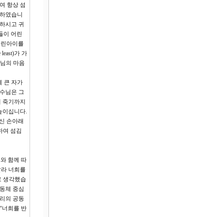
여 항상 섬
시하였습니
납하시고 귀
들이 어린
어린아이를
ast)가 가
수님의 마음
게 큰 자가
예수님은 그
에 죽기까지
높이십니다.
신 손아래
하여 섬김
와 함께 따
 말라 너희를
로 생각했습
공동체 중심
우리의 공동
“너희를 반