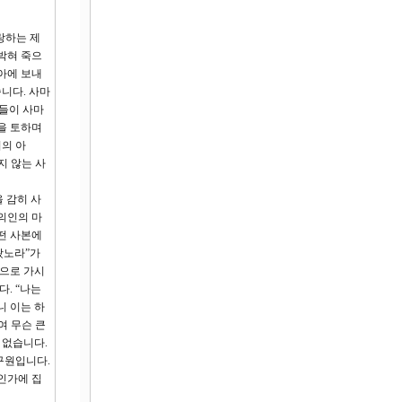
랑하는 제
박혀 죽으
아에 보내
니다. 사마
인들이 사마
을 토하며
뢰의 아
지 않는 사
 감히 사
의인의 마
떤 사본에
왔노라”가
렘으로 가시
. “나는
니 이는 하
여 무슨 큰
 없습니다.
구원입니다.
인가에 집