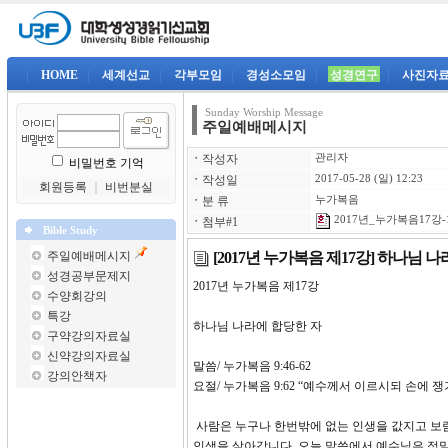
|
HOME
|
세계선교
|
각부모임
|
경성소모임
|
성경연구
|
사진자
Sunday Worship Message
주일예배메시지
ㆍ
작성자
관리자
비밀번호 기억
ㆍ
작성일
2017-05-28 (일) 12:23
회원등록
｜
비번분실
ㆍ
분 류
누가복음
2017년_누가복음17강-1
ㆍ
첨부#1
Bible Study
[2017년 누가복음 제17강] 하나님 
주일예배메시지
성경공부문제지
2017년 누가복음 제17강
수양회강의
특강
하나님 나라에 합당한 자
구약강의자료실
신약강의자료실
말씀/ 누가복음 9:46-62
강의안책자
요절/ 누가복음 9:62 “예수께서 이르시되 손에
사람은 누구나 한번밖에 없는 인생을 값지고 보람
인생을 살아갑니다. 오늘 말씀에서 예수님은 정말