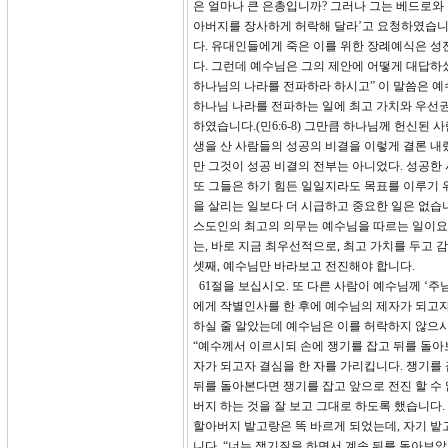
은 얼마나 큰 은총입니까? 그러나 그는 베드로와
아버지를 장사하게 허락해 달라’고 요청하였습니
다. 유대인들에게 죽은 이를 위한 장례예식은 성
다. 그런데 예수님은 그의 제안에 어떻게 대답하셨
하나님의 나라를 전파하라 하시고” 이 말씀은 예
하나님 나라를 전파하는 일에 최고 가치와 우선권
하였습니다.(민6:6-8) 그만큼 하나님께 헌신
생을 산 사람들의 성공의 비결을 이렇게 결론 내
만 그것이 성공 비결의 전부는 아니었다. 성공한 
또 그들은 하기 힘든 일일지라도 목표를 이루기 
을 살리는 일보다 더 시급하고 중요한 일은 없습
스도인의 최고의 의무는 예수님을 따르는 일이요,
는, 바로 지금 최우선적으로, 최고 가치를 두고
셋째, 예수님만 바라보고 전진해야 합니다.
61절을 보십시오. 또 다른 사람이 예수님께 ‘
에게 작별인사를 한 후에 예수님의 제자가 되고자
하실 줄 알았는데 예수님은 이를 허락하지 않으시고
“예수께서 이르시되 손에 쟁기를 잡고 뒤를 돌아
자가 되고자 결심을 한 자를 가리킵니다. 쟁기를
뒤를 돌아본다면 쟁기를 잡고 앞으로 전진 할 수
버지 하는 것을 잘 보고 그대로 하도록 했습니다
할아버지 밭고랑은 똑 바르게 되었는데, 자기 
니다. “너는 쟁기질을 하면서 계속 뒤를 돌아보았