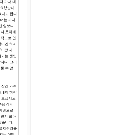
저 가서 내
중요했습니
었다고 합니
 너는 가서
떤 일보다
대지 못하게
공적으로 인
징이긴 하지
’이었다.
어가는 생명
니다. 그리
룰 수 없
 잠간 가족
흔쾌히 허락
을 보십시오.
수님의 제
 미련으로
 먼저 할아
랐습니다.
가르쳐주었습
버지는 어떻