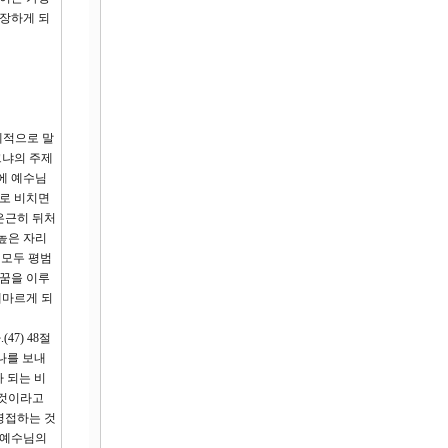
성장하게 되
체적으로 말
크냐의 주제
에 예수님
으로 비치면
은근히 뒤처
높은 자리
 모두 평범
 꿈을 이루
메마르게 되
7) 48절
나를 보내
 되는 비
 것이라고
영접하는 것
 예수님의