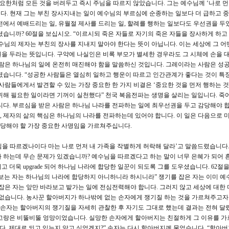
 요한처럼 모든 것을 버려두고 즉시 주님을 따르지 않았습니다. 그는 예수님께 ‘나로 먼
다. 현재 그는 부친 장사지내는 일이 예수님의 부르심에 순종하는 일보다 더 급하고 
전에서 예배드리는 일, 유월절 제사를 드리는 일, 할례를 행하는 일보다도 우선권을 두
습니까? 60절을 보십시오. “이르시되 죽은 자들로 자기의 죽은 자들을 장사하게 하고
수님의 제자는 부친의 장사를 지내지 말아야 한다는 뜻이 아닙니다. 이는 세상에 그 어
을 두라는 뜻입니다. 구약에 나실인은 비록 부모가 별세한 경우라도 그 시체에 손을 
된 사람은 하나님의 일에 온전히 매진해야 함을 말씀하신 것입니다. 그레이라는 사람은 성
렸습니다. “성공한 사람들은 열심히 일하고 행운이 따르고 인간관계가 좋다는 것이 특
사람들에게서 발견할 수 있는 가장 중요한 한 가지 비결은 ‘중요한 것을 먼저 행하는 것
위해 필요한 일이라면 기꺼이 실천했다” 천국 복음전파는 생명을 살리는 일입니다. 죽
니다. 부르심을 받은 사람은 하나님 나라를 전파하는 일에 최우선권을 두고 감당해야 합
 제자의 삶의 핵심은 하나님의 나라를 전파하는데 있어야 합니다. 이 일은 다음으로 미
 감당해야 할 가장 중요한 사명임을 가르쳐주십니다.
주님을 따르겠나이다 마는 나로 먼저 내 가족을 작별하게 허락해 달라’고 말씀드렸습니다.
 하는데 무슨 문제가 있겠습니까? 예수님을 따르겠다고 하는 말이 너무 은혜가 되어 
 더욱 upgrade 되어 하나님 나라에 합당한 일꾼이 되도록 그를 도우셨습니다. 62절
보는 자는 하나님의 나라에 합당하지 아니하니라 하시니라” 쟁기를 잡은 자는 이미 예
 잡은 자는 앞만 바라보고 밭가는 일에 전심전력해야 합니다. 그러지 않고 세상에 대한
 없습니다. 농사꾼 할아버지가 하나밖에 없는 손자에게 쟁기질 하는 것을 가르쳐주고자
. 손자는 할아버지의 쟁기질을 자세히 관찰한 후 자기도 그대로 했는데 결과는 전혀 달
밭고랑은 비뚤비뚤 엉망이었습니다. 실망한 손자에게 할아버지는 친절하게 그 이유를 
다. 제대로 되고 있는지 알고 싶었겠지?” 손자는 다시 할아버지께 물었습니다. “할아