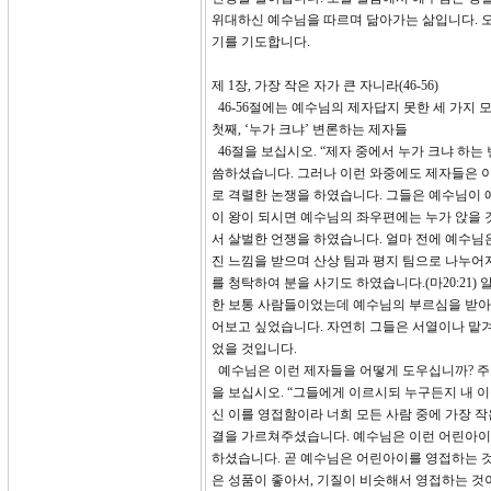
위대하신 예수님을 따르며 닮아가는 삶입니다. 오
기를 기도합니다.
제 1장, 가장 작은 자가 큰 자니라(46-56)
46-56절에는 예수님의 제자답지 못한 세 가지 
첫째, ‘누가 크냐’ 변론하는 제자들
46절을 보십시오. “제자 중에서 누가 크냐 하
씀하셨습니다. 그러나 이런 와중에도 제자들은 이
로 격렬한 논쟁을 하였습니다. 그들은 예수님이
이 왕이 되시면 예수님의 좌우편에는 누가 앉을 
서 살벌한 언쟁을 하였습니다. 얼마 전에 예수님
진 느낌을 받으며 산상 팀과 평지 팀으로 나누어
를 청탁하여 분을 사기도 하였습니다.(마20:21
한 보통 사람들이었는데 예수님의 부르심을 받아 
어보고 싶었습니다. 자연히 그들은 서열이나 맡겨
었을 것입니다.
예수님은 이런 제자들을 어떻게 도우십니까? 주님
을 보십시오. “그들에게 이르시되 누구든지 내 
신 이를 영접함이라 너희 모든 사람 중에 가장 작
결을 가르쳐주셨습니다. 예수님은 이런 어린아이
하셨습니다. 곧 예수님은 어린아이를 영접하는 
은 성품이 좋아서, 기질이 비슷해서 영접하는 