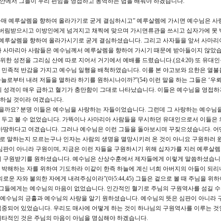
 안에서 그들이 우리 편임을 영접하고 동역하는 법을 배워야 하겠습니다.
차가매 예루살렘을 향하여 올라가기로 굳게 결심하시고” 예루살렘에 가시면 예수님은 사
버림받으시고 이방인에게 넘겨지고 채찍에 맞으며 가시면류관을 쓰시고 십자가에 못 
도 예루살렘을 향하여 올라가시기로 굳게 결심하셨습니다. 그리고 사자들을 앞서 사마리
나 사마리아 사람들은 예수님께서 예루살렘을 향하여 가시기 때문에 받아들이지 않았습
한 성전을 그리심 산에 따로 지어서 거기에서 예배를 드렸습니다.(요4:20) 또 유대
 민족적 반감을 가지고 예수님 일행을 배척하였습니다. 이를 본 야고보와 요한은 열불
하늘로부터 내려 저들을 멸하라 하기를 원하시나이까?”(54) 이런 말을 하는 그들은 ‘우
 성격이 매우 급하고 혈기가 충만함이 그대로 나타났습니다. 이들은 예수님을 영접하
하실 것이라 여겼습니다.
을까요? 분명 이들은 예수님을 사랑하는 자들이었습니다. 그런데 그 사랑하는 예수님을
 두고 볼 수 없었습니다. 가뜩이나 사마리아 사람들을 무시하던 유대인으로서 이들은 
 마땅하다고 여겼습니다. 그러나 예수님은 이런 그들을 돌아보시며 꾸짖으셨습니다. 어
신으로 말하는지 모르는구나 인자는 사람의 생명을 멸망시키러 온 것이 아니요 구원하러 
심판이 아니라 구원이며, 지금은 이런 자들을 구원하시기 위해 십자가를 지러 예루살
이 구원받기를 원하셨습니다. 예수님은 산상수훈에서 제자들에게 이렇게 말씀하셨습니다
박해하는 자를 위하여 기도하라 이같이 한즉 하늘에 계신 너희 아버지의 아들이 되리
운 자와 불의한 자에게 내려주심이라”(마5:44,45) 그들은 겉으로 볼 때 주님을 위하
 그들에게는 예수님의 마음이 없었습니다. 인간적인 혈기로 주님의 구원역사를 섬길 수
예수님의 긍휼과 예수님의 사랑을 알기 원하셨습니다. 예수님의 뜻은 심판이 아니라 
집중되어 있었습니다. 우리도 매사에 어떻게 하는 것이 하나님의 구원역사를 이루는 것
배타적인 것은 주님의 마음이 아님을 명심해야 하겠습니다.