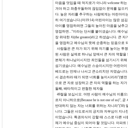
마음을 덧입을 때 억지로가 아니라 welcome
겨야 하고 좌충우돌하며 끊임없이 문제를 일으키기
다. 높은 자리를 추구하는 사람에게는 어린아이는
히 여기셨습니다.(마19:14) 어린아이는 많은 
아이를 영접하려면 그들의 높아진 마음을 낮추고
영접하면...”이라는 단서를 붙이셨습니다. 예수님은
장 위대한 자(the greatest)라고 하셨습니다
을 영접하고 예수님의 뜻에 순종하는 믿음으로 
사람들은 큰 자가 되기 위해 자기를 높이는 투쟁을
된 사람은 실제로 하나님 앞에서 큰 자의 역할을 
본체가 하나님이시지만 죄인들을 섬기시기 위해 
섬기셨습니다. 예수님은 스승이시지만 어린아이 
베드로는 언제나 나서고 큰소리치던 자였습니다.
서 겸손하라 때가 되면 너희를 높이시리라”(벧전 5
으로 큰 자로 성장하고 큰 자의 역할을 하는 자가
둘째, 배타적이고 편협한 제자들
49절을 보십시오. 어떤 사람이 예수님의 이름으
르지 아니하므로(Because he is not one 
반대하지 않는 자는 너희를 위하는 자니라”(50
니다. 그들은 사도로서의 긍지와 자부심이 지나친
이었습니다. 특권의식이 강할 때 스스로 다른 사
체가 예수님 중심이 되어야 할 것입니다. 아파트 