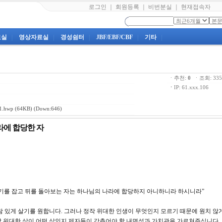
로그인
｜
회원등록
｜
비번분실
｜
현재접속자
료실
|
영상자료실
|
경성쉼터
|
JBF/EBF/CBF
|
기타
|
ㆍ추천:
0
ㆍ조회: 3
ㆍ
IP: 61.xxx.106
.hwp
(64KB) (Down:646)
나라에 합당한 자
 쟁기를 잡고 뒤를 돌아보는 자는 하나님의 나라에 합당하지 아니하니라 하시니라”
 있게 살기를 원합니다. 그러나 정작 위대한 인생이 무엇인지 모르기 때문에 원치 않
 위대한 삶이 어떤 삶인지 제자들이 갖추어야 할 내면성과 가치관을 가르쳐주십니다.