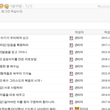
0
작성자
작성
 한 아기가 우리에게 났고
관리자
2015-1
제10강] 믿음을 확증하라
관리자
2017-1
6강]말씀을 믿고 가더니
관리자
2021-0
6강] 금송아지를 만든 여로보암
관리자
2018-1
 영원한 왕 예수님
관리자
2014-1
6강]형제들은 싸우러 가거늘
관리자
2022-0
1강] 예수 그리스도의 복음의 시작
관리자
2018-0
1
6강] 서로 사랑하라
관리자
2015-0
 제자들을 따로 세우고
관리자
2014-0
9강] 잃어버린 자를 찾아 구원하려 함이니라..
관리자
2017-0
리스닝
프준비특강(1)]항상 기도하고 낙심하지 말라..
2011-0