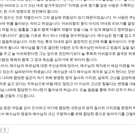
표물만 바라보고 소가 끄는 대로 맡겨두었단다” 이처럼 손에 쟁기를 잡은 사람은 거룩하
, 한 가지 방향으로 전진해야 합니다.
지 않으신 것은 작별인사가 그의 결심에 위험성이 있기 때문이었습니다. 이 사람은 주
하여 뒤를 돌아보는 자라고 하셨습니다. 아브라함의 종이 이삭의 아내로 리브가를 결
 며칠 또는 열흘을 그들과 함께 머물며 작별의 정을 나눌 수 있게 해달라고 청하였습니
가겠나이다’ 결단을 기초로 즉시 떠나 사명을 완수하였습니다. 예수님은 쟁기를 잡고 
 말씀하셨습니다. 이런 자는 롯의 아내와 같이 결정적인 순간에 뒤를 돌아보다가 구원
하게 됩니다. 예수님을 좇기로 결단한 사람은 오직 예수님만 바라보고 믿음의 길을 달
련을 두고 늘 아쉬워한다면 그는 앞으로 전진하기보다 늘 후회와 아쉬움으로 결국은 뒤로
사람은 육체와 함께 그 정과 욕심을 십자가에 못 박아야 합니다.
어서, 예수님의 부르심에 대한 우선순위에 있어서, 예수님의 제자로서 세상 미련을 
고 있는지 살펴보아야 하겠습니다. 예수님은 내가 예수님의 제자로 살고자 한다는 것
 나라에 합당한 일꾼이 되기 위해 분명한 영적 질서와 가치관, 실제적 고난을 감당하
제자로 살고 있다는 자부심으로 버틸 때도 많았고 더 이상의 고난은 힘들다는 변명을 내
님 나라에 합당한가 아니한가 돌아보게 하십니다. 오늘 말씀을 통해 우리 모두가 하
를 간절히 기도합니다.
심 받은 자임을 깊이 인식하고 여기에 합당한 내면성과 영적 질서와 가치관을 분명히 
로서 예수님의 영광과 예수님의 크신 구원역사를 위해 합당한 종으로 빚어지기를 간절