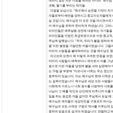
대하지 않는 자는 너희를 위하는 자니라” 예수님
셋째, 혈기를 부리는 제자들
51절을 보십시오. “예수께서 승천할 기약이 
자들로부터 배반을 당하시고 종교지도자들에게 
실 것입니다. 예수님은 이 모든 것을 아시면서
어 예수님을 위하여 준비하게 하셨습니다. 그러
리아인들은 예루살렘 성전에 대응하는 자기들을 위
리아인들을 이방인 취급하였으므로 이런 종교적,
주님께 말했습니다. “주여, 우리가 불을 명하여 
들’이란 별명을 가질만한 자들이었습니다. 그들의
마리아 사람들을 불태워버리는 것을 예수님도 원
야고보와 요한이 왜 이렇게 과격한 반응을 보였
마리아 사람들이 배척하다니 제자로서 이를 그냥
음으로 이런 자들을 당장에 불을 내려 심판해야
는 55절 끝 부분에 “이르시되 너희는 무슨 정
첨부되어 있습니다. 이는 예수님의 현재 사역은 
는 길목이었습니다. 예수님은 세상 모든 사람들
너희에게 이르노니 너희 원수를 사랑하며 너희를 
나님이 그 해를 악인과 선인에게 비추시며 비를 의로
일을 하는 용감한 자들 같지만 주님께서 보실 때
예수님은 제자들이 세상만민을 구원코자 하시는 
예수님의 모든 사역은 구원의 역사를 이루는데 
중하여 믿음으로 섬겨야 하겠습니다. 편협하고 