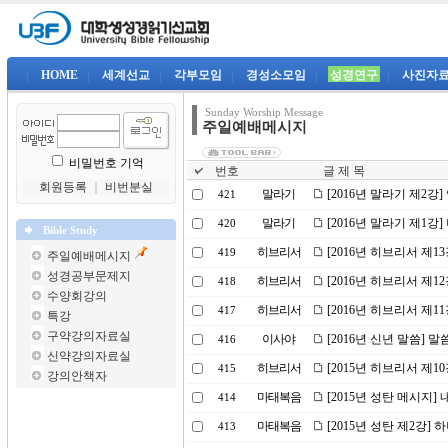
|
HOME
|
세계선교
|
각부모임
|
경성소모임
|
성경연구
|
사진자
Sunday Worship Message
주일예배메시지
비밀번호 기억
번호
글 제 목
회원등록
｜
비번분실
말라기
[2016년 말라기 제2강
421
말라기
[2016년 말라기 제1강
420
Bible Study
히브리서
[2016년 히브리서 제
419
주일예배메시지
성경공부문제지
히브리서
[2016년 히브리서 제1
418
수양회강의
히브리서
[2016년 히브리서 제1
417
특강
구약강의자료실
이사야
[2016년 신년 말씀] 
416
신약강의자료실
히브리서
[2015년 히브리서 제
415
강의안책자
마태복음
[2015년 성탄 메시지]
414
마태복음
[2015년 성탄 제2강]
413