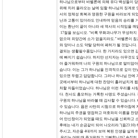
하나님으로부터 바벨론에 의해 유다 백성들이 당하게
위해 치러 올라오는 날에 임할 하나님의 징계로 
서의 정체성 회복과 영원한 구원을 바라보게 되었
난과 고통이 있더라도 인내하며 믿음의 승리를 거
이는 환난이 끝이 아니라 새 역사의 시작임을 깨
17절을 보십시오. “비록 무화과나무가 무성하지
없으며 외양간에 소가 없을지라도.” 바벨론이 침공
와 양이나 소도 약탈 당하여 폐허가 될 것입니다.
결되는 생활필수품입니다. 한 가지라도 있으면 감
에 빠지기 쉽습니다. 하지만 선지자는 아무것도 없
아 즐거워하며 나의 구원의 하나님으로 말미암아 
습니다. 이는 그가 하나님을 인격적으로 깊이 만
있으면 두렵고 답답합니다. 그러나 하나님 안에 거
곳에서부터 하나님께 대한 찬양이 흘러넘치게 됩니
처할 자들이었습니다. 하나님은 이런 우리를 사
다. 천사도 흠모하는 거룩한 사명도 주셨습니다.
구원의 하나님을 바라볼 때 감사할 수 있습니다.
수 있습니다. 욥은 사탄의 시험으로 하루아침에 
하나님의 주권을 영접하고 여호와의 이름을 찬양했습
어 만신창이가 되었을 때도 하나님을 신뢰하고 소
후에는 내가 순금같이 되어 나오리라.”(욥23:1
주시고, 자손을 4대까지 보며 복된 인생을 살게 하셨
우리는 어떤 때 즐거워하고 기뻐합니까? 솔직히 