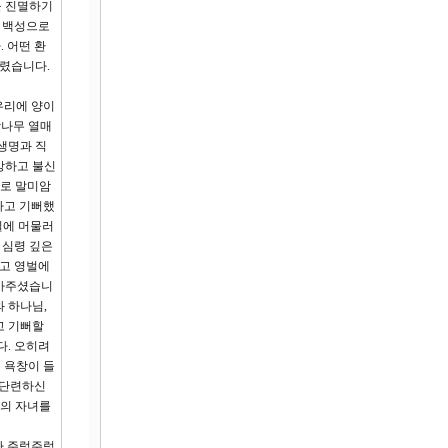
을 진멸하기
의 백성으로
 어떤 환
다렸습니다.
우리에 양이
람나무 열매
 생명과 직
망하고 불신
와로 말미암
하고 기뻐했
실에 머물러
 심령 깊은
받고 영벌에
삼아주셨습니
 하나님,
고 기뻐할
다. 오히려
 욕창이 들
 단련하신
명의 자녀를
가 주렁주렁