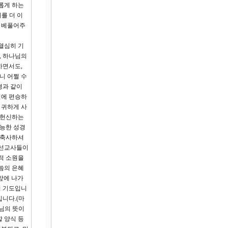
롭게 하는
를 더 이
를 베풀어주
열심히 기
, 하나님의
하면서도,
니 어쩔 수
경과 같이
력에 편승하
 귀하게 사
 헌신하는
유능한 성경
 축사하셔
의 선교사들이
적 소원을
씀의 은혜
앞에 나가
의 기도입니
십니다.(마
나님의 뜻이
 양식 등