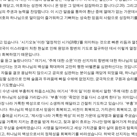
섭리를 깨닫고, 여호와는 성전에 계시니 온 땅은 그 앞에서 잠잠하라고 합니다.(2:20). 그리
님의 주권과 능력을 찬양합니다. 이 시간 말씀을 통하여 환난 중에 열매가 없는 가운데
 여호와 하나님으로 말미암아 즐거워하고 기뻐하는 성숙한 믿음의 사람으로 성장하기
 있습니다. ‘시기오놋’이란 '열정적인 시가(詩歌)'를 의미하는 것으로 빠른 리듬과 열
박국이 이스라엘이 처한 현실로 인해 원망과 항변의 기도로 절규하던 데서 이렇게 열
을 회복하였기 때문입니다.
문을 듣고 놀랐나이다.” 여기서, ‘주께 대한 소문’이란 선지자의 항변에 대한 하나님의 
계하신다는 것과 하나님의 백성을 학대하며 교만히 행한 바벨론을 심판하신다는 것입니다
자들을 결코 용납하지 않으시고 공의로 심판하는 분이심을 깨닫게 되었을 때, 하나님
 임할 심판으로 인해 슬픔과 두려움에 빠질 수밖에 없었지만, 궁극적으로 구원과 승리를
가 기도했습니다.
 수년 내에 부흥하게 하옵소서(2b). 여기서 ‘주의 일’이란 위에서 말한 ‘주께 대한 소문
하나님의 심판을 가리킵니다. ‘부흥’이란 ‘죽었던 것을 다시 소생케 한다’는 의미입니
장 나라 거룩한 백성으로 다시 소생하게 해달라고 간절히 기도하고 있습니다. ‘부흥’
다. 하나님의 백성으로서 믿음이 회복되고, 비전이 회복되고, 가치관이 회복되고, 
 출애굽 시키시고, ‘제사장 나라 거룩한 백성’의 비전 가운데 십계명과 율법을 주셨습
일을 거룩히 지키는 훈련을 받게 하시고, 젖과 꿀이 흐르는 가나안 땅에 들어가게 하셨
리고 우상을 숭배하였습니다. 사명을 잃어버리고 세상 가치관을 좇아 살며 음란과 탐욕의
시고, 하나님의 백성으로서의 정체성을 회복하기를 바라셨습니다. 하박국 선지자는 백