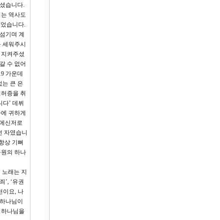
하셨습니다.
지는 역사도
있었습니다.
 섬기며 계
를 세워주시
을 지켜주셨
갈 수 없어
19 가운데
는 큰 은
면허증을 취
다’ 데뷔
사에 귀하게
 메신저로
던 자였습니
 항상 기뻐
구원의 하나
 노래는 지
’, ‘유권
천이요, 나
 하나님이
는 하나님을