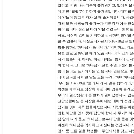
열리고, 감람나무 기름이 흘러넘치고, 밭에 먹을
게 되면 ‘할렐루야!’ 하며 즐거워합니다. 대학합격
에 양들이 많고 제자가 설 때 즐거워합니다. 사업
처럼 보통 사람들의 즐거움과 기쁨의 대상은 현
봐야 합니다. 진심을 다해 양을 섬겼는데 한 명도
파도, 직장이 없어도 기뻐하고 감사하며 찬양할 
할 수 있습니다. 데살로니가전서 5:16~18절은
희를 향하신 하나님의 뜻이니라.” 기뻐하고, 기도
못한 일로 고통당할 때가 있습니다. 이때 크게 잘
지기 쉽습니다. 하지만 이런 때에도 ‘범사에 감
야 합니다. 그러면 하나님의 선한 주권과 섭리를 
힘이 들어도 포기해서는 안 됩니다. 믿음으로 버
티며 살다보니 이런 날도 오는 구려.’ 하며 하나
우리는 사43:19절 “보라 내가 새 일을 행하리라
학생들이 목자로 성장하여 센터에 양들이 몰려오
우리의 일상생활에 큰 변화가 일어났습니다. 많
신앙생활에도 큰 지장을 주어 대면 예배와 성경 
섬기는 것이 더욱 힘들어졌습니다. 사람들은 이런 
명한 해답을 얻지 못해 답답해 합니다. 무기력하
님 앞에 나가 묻고, 하나님으로부터 답을 듣는 것
여전히 하나님은 역사하고 계신다는 것입니다. 사
강사 등 모든 일을 학생들이 주인의식을 갖고 자