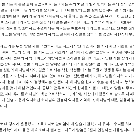
리를 지르며 손을 높이 들었나이다. 날아가는 주의 화살의 빛과 번쩍이는 주의 창의 광
이 말을 타시며 구원의 병거를 모시며 강과 바다를 향해 노를 발하셨습니다. 말과 병거
재하실 때 홍해가 갈라져 육지같이 건너 출애굽 할 수 있었고(출14:21~31), 요단강
7). 이스라엘이 가나안 정복 전쟁 시 아얄론 골짜기에서 아모리 족속과 싸울 때, 여호수
니다. 천지를 창조하시고 주관하시는 하나님은 여호수아의 기도를 들으시고 원수를 
 주님이 노를 발하시면 어떤 원수의 세력도 철저하게 진멸을 당하게 될 것입니다.(12) 아
시려고 기름 부음 받은 자를 구원하시려고 나오사 악인의 집머리를 치시며 그 기초를 끝
 위해 악인의 집 머리를 치시고 그 기초까지 철저하게 진멸하셨습니다. 이것은 하나
리킵니다. 원수의 세력이 회오리바람처럼 이스라엘을 흩어버리고, 가난한 자를 삼키기
셨습니다(14). 큰물의 파도처럼 날뛰던 전사의 머리를 완전히 밟아버리시고, 주의 백
시는 심판의 하나님이시오, 믿음으로 사는 택한 백성들에게는 구원과 영생을 주시는 분이
있기를 기도합니다. 나에게 길이 없어 보여 앞이 캄캄할 때라도, 하나님을 의지하고 기
니다. 현실이 어려워도 절망해서는 안 됩니다. 하나님은 한계가 없는 분이십니다. 능력
열매를 맺게 하실 것입니다. 공부와 업무로 시간의 한계를 느낄 때, 태양과 달을 머무르
입니다. 우리를 하나님의 백성으로 택하시고, 죄악된 세상에서 믿음으로 살도록 지켜
 내 인생 가운데 역사하신 하나님의 권능의 역사를 기억하고, 하나님께 대한 믿음과 
니다.
므로 내 창자가 흔들렸고 그 목소리로 말미암아 내 입술이 떨렸도다 무리가 우리를 치러
들어왔으며 내 몸은 내 처소에서 떨리는도다.” 이 말씀은 2절과 연결되는 내용입니다.