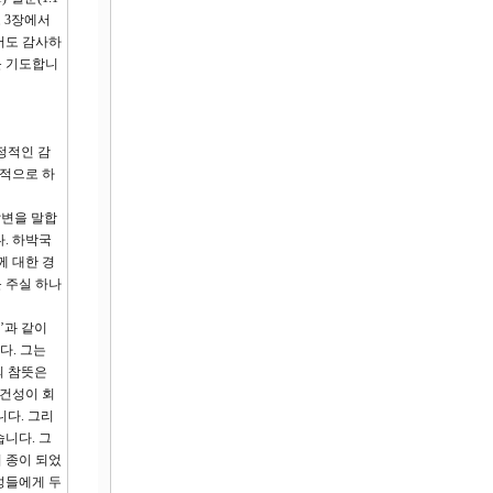
고 3장에서
서도 감사하
를 기도합니
정적인 감
정적으로 하
답변을 말합
. 하박국
께 대한 경
 주실 하나
’과 같이
다. 그는
의 참뜻은
경건성이 회
니다. 그리
습니다. 그
 종이 되었
성들에게 두