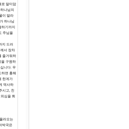
채로 말미암
는 하나님의
 물이 말라
아가 하나님
진멸하기까지
무도 주님을
까지 드러
님께서 장차
를 즐거워하
성을 구원하
십니다. 우
도하면 홍해
에 한계가
게 역사하
주시고, 친
경외심을 회
 올라오는
 하박국은