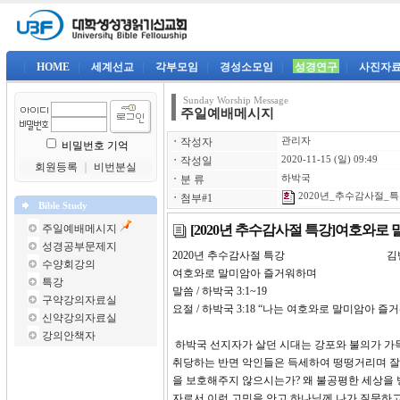
|
HOME
|
세계선교
|
각부모임
|
경성소모임
|
성경연구
|
사진자
Sunday Worship Message
주일예배메시지
ㆍ
작성자
관리자
비밀번호 기억
ㆍ
작성일
2020-11-15 (일) 09:49
회원등록
｜
비번분실
ㆍ
분 류
하박국
2020년_추수감사절_특강
ㆍ
첨부#1
Bible Study
[2020년 추수감사절 특강]여호와로
주일예배메시지
성경공부문제지
2020년 추수감사절 특강 김
수양회강의
여호와로 말미암아 즐거워하며
특강
말씀 / 하박국 3:1~19
구약강의자료실
요절 / 하박국 3:18 “나는 여호와로 말미암아
신약강의자료실
강의안책자
하박국 선지자가 살던 시대는 강포와 불의가 가
취당하는 반면 악인들은 득세하여 떵떵거리며 잘
을 보호해주지 않으시는가? 왜 불공평한 세상을 
자로서 이런 고민을 안고 하나님께 나가 질문하고, 그