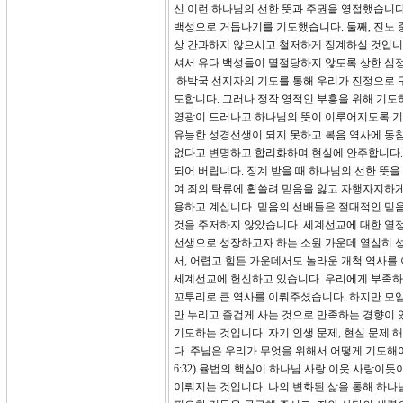
신 이런 하나님의 선한 뜻과 주권을 영접했습니
백성으로 거듭나기를 기도했습니다. 둘째, 진노 
상 간과하지 않으시고 철저하게 징계하실 것입니다
셔서 유다 백성들이 멸절당하지 않도록 상한 심
하박국 선지자의 기도를 통해 우리가 진정으로 구
도합니다. 그러나 정작 영적인 부흥을 위해 기도
영광이 드러나고 하나님의 뜻이 이루어지도록 기
유능한 성경선생이 되지 못하고 복음 역사에 동참
없다고 변명하고 합리화하며 현실에 안주합니다. 
되어 버립니다. 징계 받을 때 하나님의 선한 뜻
여 죄의 탁류에 휩쓸려 믿음을 잃고 자행자지하게
용하고 계십니다. 믿음의 선배들은 절대적인 믿
것을 주저하지 않았습니다. 세계선교에 대한 열정
선생으로 성장하고자 하는 소원 가운데 열심히 
서, 어렵고 힘든 가운데서도 놀라운 개척 역사를 
세계선교에 헌신하고 있습니다. 우리에게 부족하
꼬투리로 큰 역사를 이뤄주셨습니다. 하지만 모
만 누리고 즐겁게 사는 것으로 만족하는 경향이 
기도하는 것입니다. 자기 인생 문제, 현실 문제
다. 주님은 우리가 무엇을 위해서 어떻게 기도해야
6:32) 율법의 핵심이 하나님 사랑 이웃 사랑이
이뤄지는 것입니다. 나의 변화된 삶을 통해 하나