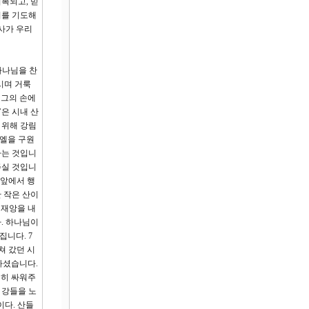
복되고, 믿
기를 기도해
역사가 우리
하나님을 찬
시며 거룩
 그의 손에
’은 시내 산
 위해 강림
라엘을 구원
다는 것입니
주실 것입니
 앞에서 행
 작은 산이
 재앙을 내
. 하나님이
니다. 7
쳐 갔던 시
하셨습니다.
친히 싸워주
 강들을 노
다. 산들