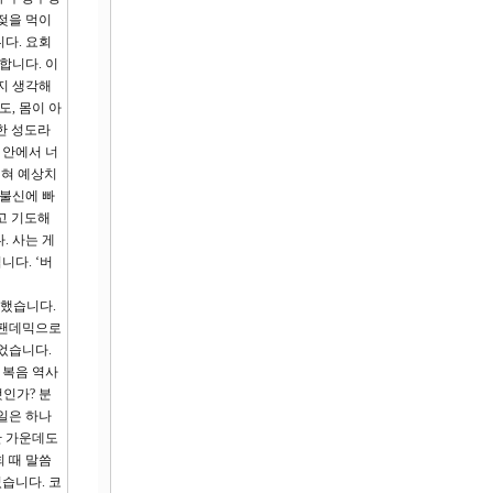
젖을 먹이
니다. 요회
합니다. 이
지 생각해
도, 몸이 아
한 성도라
 안에서 너
전혀 예상치
 불신에 빠
고 기도해
. 사는 게
니다. ‘버
작했습니다.
 팬데믹으로
었습니다.
 복음 역사
것인가? 분
일은 하나
난 가운데도
 때 말씀
습니다. 코