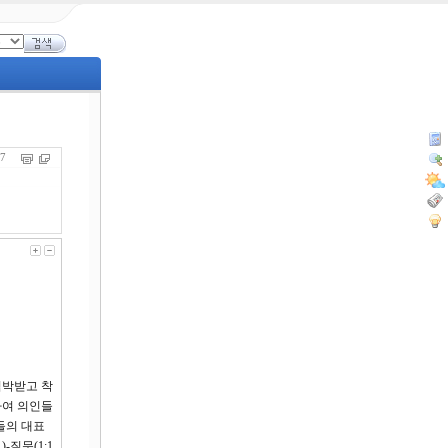
287
핍박받고 착
하여 의인들
들의 대표
-질문(1:1