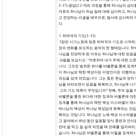
2~17)-응답(2:2~9)의 과정을 통해 하나님의 
여호와 하나님이 하실 일에 대해 감사하고, 하나
고 찬양하는 비결을 배우므로, 범사에 감사하며
다.
Ⅰ. 하박국의 기도(1~15)
3장은 시기노옷에 맞춘 하박국의 기도로 시작하고
정의 변화를 유도하는 음악의 한 형태입니다. 하
나님을 찬양하게 된 이유는 하나님께 대한 믿음
2a절을 보십시오. “여호와여 내가 주께 대한 소
니다. 그것은 범죄한 유다를 바벨론을 통해 징
이 하나님은 택한 백성이든 이방인이든 악행하는 
외심을 갖게 되었습니다. 그는 힘든 현실과 장차
님을 바라보면서 믿음을 회복하고, 하나님께 나
그의 기도 제목이 무엇입니까? 첫째, 주의 일을 이
바벨론을 통한 유다에 대한 징계와 바벨론에 대한 
징계를 통해 하나님의 택한 백성 이스라엘이 제사
하나님의 백성이 하나님 백성답게 회복되는 것입니
복되는 것입니다. 하나님은 노예 백성 이스라엘을
고 광야에서 40년 동안 일용할 양식 훈련과 안식
런데 잘 먹고 잘 살게 되었을 때 은혜를 잃어버
습니다. 하나님은 바벨론을 통해 이들을 징계하