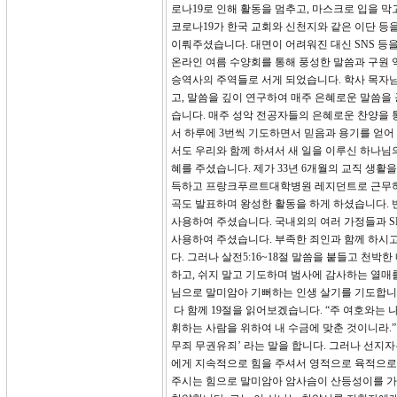
로나19로 인해 활동을 멈추고, 마스크로 입을 
코로나19가 한국 교회와 신천지와 같은 이단 등
이뤄주셨습니다. 대면이 어려워진 대신 SNS 등
온라인 여름 수양회를 통해 풍성한 말씀과 구원 
승역사의 주역들로 서게 되었습니다. 학사 목자
고, 말씀을 깊이 연구하여 매주 은혜로운 말씀을
습니다. 매주 성악 전공자들의 은혜로운 찬양을 
서 하루에 3번씩 기도하면서 믿음과 용기를 얻어 
서도 우리와 함께 하셔서 새 일을 이루신 하나님
혜를 주셨습니다. 제가 33년 6개월의 교직 생활
득하고 프랑크푸르트대학병원 레지던트로 근무하게
곡도 발표하며 왕성한 활동을 하게 하셨습니다. 
사용하여 주셨습니다. 국내외의 여러 가정들과 S
사용하여 주셨습니다. 부족한 죄인과 함께 하시고
다. 그러나 살전5:16~18절 말씀을 붙들고 천
하고, 쉬지 말고 기도하며 범사에 감사하는 열매
님으로 말미암아 기뻐하는 인생 살기를 기도합니
다 함께 19절을 읽어보겠습니다. “주 여호와는 
휘하는 사람을 위하여 내 수금에 맞춘 것이니라.”
무죄 무권유죄’ 라는 말을 합니다. 그러나 선지
에게 지속적으로 힘을 주셔서 영적으로 육적으로
주시는 힘으로 말미암아 암사슴이 산등성이를 가볍