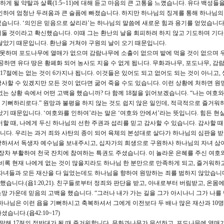
 될 약탈과 살륙(1:5~11)에 대해 듣고 마음의 큰 고통을 느꼈습니다. 유다 백성들
인하여 엄청난 두려움과 큰 슬픔에 빠졌습니다. 하지만 하나님의 징계를 통해 하나님
습니다. ‘의인은 믿음으로 살리라’는 하나님의 말씀에 새로운 힘과 용기를 얻었습니다.
둘 것이라고 확신했습니다. 이때 그는 환난의 날을 회피하려 하지 않고 기도하며 기
달았기 때문입니다. 환난을 거쳐야 구원의 날이 오기 때문입니다.
 못하며 포도나무에 열매가 없으며 감람나무에 소출이 없으며 밭에 먹을 것이 없으며 
하면 유다 땅은 황폐화 되어 농사도 지을 수 없게 됩니다. 무화과나무, 포도나무, 감
 17절에는 없는 것이 6가지나 됩니다. 이것들은 있어도 되고 없어도 되는 것이 아니고,
사할 수 있겠지만 모든 것이 없다면 굶어 죽을 수도 있습니다. 이런 상황에 처하면 원
는 상황 속에서 어떤 고백을 했습니까? 다 함께 18절을 읽어보겠습니다. “나는 여호
기뻐하리로다.” 원망과 불평을 하지 않는 것도 쉽지 않은 일인데, 적극적으로 즐거워
났기 때문입니다. ‘여호와를 인하여’라는 말은 ‘여호와 안에서’라는 뜻입니다. 힘든 현
할 때, 나에게 두신 하나님의 선한 주권과 섭리를 믿고 감사할 수 있습니다. 감사할 때
다. 우리는 과거 죄와 사탄의 종이 되어 육체의 본성대로 살다가 하나님의 심판을 
랑하셔서 독생자 예수님을 보내주시고, 십자가의 희생으로 구원하사 하나님의 자녀 
 장차 부활하여 천국 잔치에 참여하는 특권도 주셨습니다. 이 놀라운 은혜를 주신 여호와
 비록 현재 나에게 없는 것이 많을지라도 하나님 한 분만으로 만족하게 되고, 즐거워하
자녀들과 모든 재산을 다 잃었는데도 하나님을 향하여 원망하는 죄를 범하지 않았습니
니다.(욥1:20,21). 친구들로부터 정죄와 판단을 받고, 아내로부터 버림받고, 온몸에
망 가운데 믿음의 고백을 했습니다. “그러나 내가 가는 길을 그가 아시나니 그가 나를
0) 하나님은 이런 욥을 기뻐하시고 축복하셔서 그에게 이전보다 두 배나 많은 재산과 10
습니다.(욥42:10~17)
말해 17절의 정반대가 될 때 즐거워합니다. 무화과나무가 무성하고, 포도나무에 열매