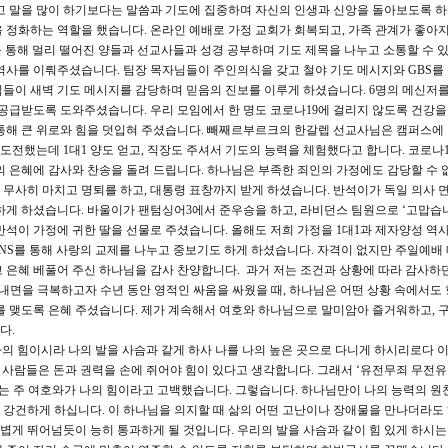
막고 말을 많이 하기보다는 말씀과 기도에 집중하며 자신의 인생과 신앙을 돌아보도록 
을 정화하는 역할을 했습니다. 온라인 예배로 가정 교회가 회복되고, 가족 관계가 좋아
을 통해 멀리 떨어진 양들과 선교사들과 성경 공부하며 기도 제목을 나누고 소통할 수 
역사를 이뤄주셨습니다. 팀장 목자님들이 주인의식을 갖고 철야 기도 메시지와 GBS를
님들이 새벽 기도 메시지를 감당하며 믿음의 진보를 이루게 하셨습니다. 6명의 메신저
 공급받도록 도와주셨습니다. 우리 모임에서 한 명도 코로나19에 걸리지 않도록 건강
통해 큰 위로와 힘을 덧입혀 주셨습니다. 빼째르부르크의 한갈렙 선교사님은 캠퍼스에 
도전했는데 1대1 양도 얻고, 직장도 주셔서 기도의 능력을 체험했다고 합니다. 코로나
의 은혜에 감사와 찬송을 돌려 드립니다. 하나님은 부족한 죄인의 가정에도 감당할 수 없
을 무사히 마치고 명퇴를 하고, 대통령 표창까지 받게 하셨습니다. 반석이가 독일 의사 
 하셨습니다. 바울이가 팬텀싱어3에서 준우승을 하고, 라비던스 팀원으로 ‘고맙습니
반석이 가정에 귀한 딸을 선물로 주셨습니다. 올해도 저희 가정을 1대1과 제자양성 역
NS를 통해 사랑의 교제를 나누고 중보기도 하게 하셨습니다. 자격이 없지만 주일예배
 은혜 베풀어 주신 하나님을 감사 찬양합니다. 과거 저는 조건과 상황에 따라 감사하
박한 내면을 극복하고자 수년 동안 영적인 싸움을 싸웠을 때, 하나님은 어떤 상황 속에서도
를 맺도록 은혜 주셨습니다. 제가 계속해서 여호와 하나님으로 말미암아 즐거워하고, 
다.
나의 힘이시라 나의 발을 사슴과 같게 하사 나를 나의 높은 곳으로 다니게 하시리로다 이
 사람들은 돈과 권력을 손에 쥐어야 힘이 있다고 생각합니다. 그래서 ‘유전무죄 무전유죄
자는 주 여호와가 나의 힘이라고 고백했습니다. 그렇습니다. 하나님만이 나의 능력의 원
 강건하게 하십니다. 이 하나님을 의지할 때 삶의 어떤 고난이나 장애물을 만나더라도
게 뛰어넘듯이 능히 통과하게 될 것입니다. 우리의 발을 사슴과 같이 힘 있게 하시