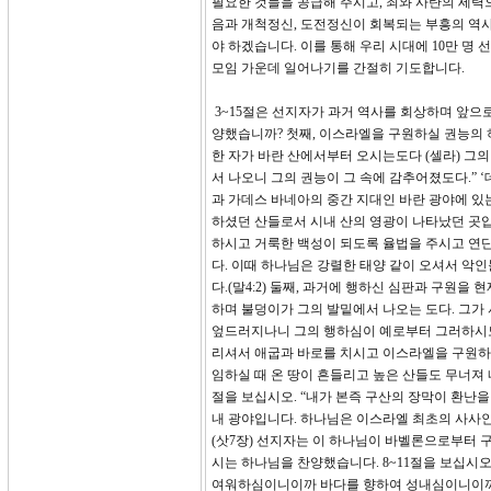
필요한 것들을 공급해 주시고, 죄와 사탄의 세력
음과 개척정신, 도전정신이 회복되는 부흥의 역사
야 하겠습니다. 이를 통해 우리 시대에 10만 명
모임 가운데 일어나기를 간절히 기도합니다.
3~15절은 선지자가 과거 역사를 회상하며 앞으
양했습니까? 첫째, 이스라엘을 구원하실 권능의 
한 자가 바란 산에서부터 오시는도다 (셀라) 그의
서 나오니 그의 권능이 그 속에 감추어졌도다.” 
과 가데스 바네아의 중간 지대인 바란 광야에 있
하셨던 산들로서 시내 산의 영광이 나타났던 곳입
하시고 거룩한 백성이 되도록 율법을 주시고 연
다. 이때 하나님은 강렬한 태양 같이 오셔서 악
다.(말4:2) 둘째, 과거에 행하신 심판과 구원을
하며 불덩이가 그의 발밑에서 나오는 도다. 그가
엎드러지나니 그의 행하심이 예로부터 그러하시도다
리셔서 애굽과 바로를 치시고 이스라엘을 구원하
임하실 때 온 땅이 흔들리고 높은 산들도 무너져
절을 보십시오. “내가 본즉 구산의 장막이 환난
내 광야입니다. 하나님은 이스라엘 최초의 사사인 
(삿7장) 선지자는 이 하나님이 바벨론으로부터 
시는 하나님을 찬양했습니다. 8~11절을 보십시
여워하심이니이까 바다를 향하여 성내심이니이까.