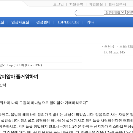
로그인
｜
회원등록
｜
비번분실
｜
현재접속자
료실
|
영상자료실
|
경성쉼터
|
JBF/EBF/CBF
|
기타
|
ㆍ추천:
0
ㆍ조회: 3
ㆍ
IP: 61.xxx.145
-1.hwp
(32KB) (Down:397)
 말미암아 즐거워하며
반석
 즐거워하며 나의 구원의 하나님으로 말미암아 기뻐하리로다”
득했고, 율법이 해이하여 정의가 짓밟히는 세상이 되었습니다. 믿음으로 사는 자들은 
 살았습니다. 정의롭고 공평하신 하나님이 살아 계시고 의인들을 사랑하신다면 어찌
방관하시고, 악인들을 징벌하지 않으시는가? 1, 2장은 하박국 선지자가 이스라엘 백성
 질문에 대한 하나님의 응답을 듣는 내용입니다. 하박국은 질문(1:2~4)-응답(1:5~11)