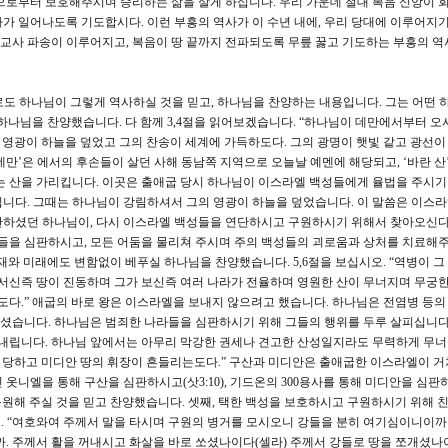
으로부터 보호해주시며 승리하는 삶을 살게 하십니다. 우리 가운데 절대 복음 신앙이 회
가 일어나도록 기도합시다. 이런 부흥의 역사가 이 수년 내에, 우리 당대에 이루어지
 선교사 파송이 이루어지고, 복음이 땅 끝까지 전파되도록 무릎 꿇고 기도하는 부흥의 
로도 하나님이 그렇게 역사하실 것을 믿고, 하나님을 찬양하는 내용입니다. 그는 어떤 
하나님을 찬양했습니다. 다 함께 3,4절을 읽어보겠습니다. “하나님이 데만에서부터 오
 영광이 하늘을 덮었고 그의 찬송이 세계에 가득하도다. 그의 광명이 햇빛 같고 광선이
‘데만’은 에서의 후손들이 살던 사해 동남쪽 지역으로 오늘날 예멘에 해당되고, ‘바란 산
는 산을 가리킵니다. 이곳은 출애굽 당시 하나님이 이스라엘 백성들에게 율법을 주시기
니다. 그때는 하나님이 강림하셔서 그의 영광이 하늘을 덮었습니다. 이 말씀은 이스
단하셨던 하나님이, 다시 이스라엘 백성들을 연단하시고 구원하시기 위해서 찾아오신
인들을 심판하시고, 모든 어둠을 물리쳐 주시며 주의 백성들의 괴로움과 상처를 치료해
 현재와 미래에도 변함없이 베푸실 하나님을 찬양했습니다. 5,6절을 보십시오. “역병이 그
 서신즉 땅이 진동하며 그가 보신즉 여러 나라가 전율하며 영원한 산이 무너지며 무궁한
.” 애굽의 바로 왕은 이스라엘을 보내지 않으려고 했습니다. 하나님은 전염병 등의
셨습니다. 하나님은 범죄한 나라들을 심판하시기 위해 그들의 행위를 두루 살피십니다
 내립니다. 하나님 앞에서는 아무리 막강한 권세나 견고한 산성일지라도 무력하게 무너집
을 당하고 미디안 땅의 휘장이 흔들리는도다.” 구산과 미디안은 출애굽한 이스라엘이 거
옷니엘을 통해 구산을 심판하시고(삿3:10), 기드온의 300용사를 통해 미디안을 심판
구원해 주실 것을 믿고 찬양했습니다. 셋째, 택한 백성을 보호하시고 구원하시기 위해 
오. “여호와여 주께서 말을 타시며 구원의 병거를 모시오니 강들을 분히 여기심이니이까
 주께서 활을 꺼내시고 화살을 바로 쏘셨나이다(셀라) 주께서 강들로 땅을 쪼개셨나이