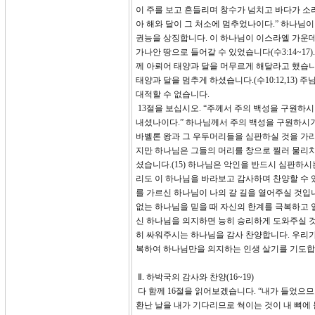
이 주를 보고 흔들리며 창수가 넘치고 바다가 소
아 해와 달이 그 처소에 멈추었나이다.” 하나님
권능을 상징합니다. 이 하나님이 이스라엘 가운데 임
가나안 땅으로 들어갈 수 있었습니다(수3:14~1
께 아뢰어 태양과 달을 머무르게 해달라고 했습
태양과 달을 멈추게 하셨습니다.(수10:12,13)
대적할 수 없습니다.
13절을 보십시오. “주께서 주의 백성을 구원하
내셨나이다.” 하나님께서 주의 백성을 구원하시기
바벨론 왕과 그 우두머리들을 심판하실 것을 가
지만 하나님은 그들의 머리를 창으로 찔러 물리치
셨습니다.(15) 하나님은 악인을 반드시 심판하
리도 이 하나님을 바라보고 감사하며 찬양할 수 
를 가르신 하나님이 나의 갈 길을 열어주실 것입
없는 하나님을 믿을 때 자신의 한계를 극복하고 
신 하나님을 의지하면 능히 승리하게 도와주실 것
히 싸워주시는 하나님을 감사 찬양합니다. 우리가
복하여 하나님만을 의지하는 인생 살기를 기도합
Ⅱ. 하박국의 감사와 찬양(16~19)
다 함께 16절을 읽어보겠습니다. “내가 들었으
환난 날을 내가 기다리므로 썩이는 것이 내 뼈에 