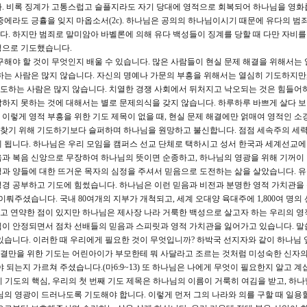
다. 비록 징계가 고통스럽고 슬플지라도 자기 당대에 영적으로 회복되어 하나님을 영화
중에라도 긍휼을 잊지 마옵소서(2c). 하나님은 공의의 하나님이시기 때문에 유다의 범죄
. 하지만 범죄로 말미암아 바벨론에 의해 유다 백성들이 징계를 당할 때 다만 자비
정으로 기도했습니다.
해야 할 것이 무엇인지 배울 수 있습니다. 많은 사람들이 현실 문제 해결을 위해서는 
하는 사람은 많지 않습니다. 자신의 명예나 가문의 부흥을 위해서는 열심히 기도하지만
도하는 사람은 많지 않습니다. 치열한 경쟁 사회에서 뒤처지고 낙오되는 것은 힘들어
하지 못하는 것에 대해서는 별로 문제의식을 갖지 않습니다. 하루하루 바쁘게 살다 보
이렇게 영적 부흥을 위한 기도 제목이 없을 때, 현실 문제 해결에만 얽매여 영적인 소
을 찾기 위해 기도하기보다 슬퍼하며 하나님을 원망하고 불신합니다. 점점 세속주의 세
 됩니다. 하나님은 우리 모임을 캠퍼스 선교 단체로 택하시고 성서 한국과 세계선교에
음과 복음 신앙으로 무장하여 하나님의 뜻이면 순종하고, 하나님의 영광을 위해 기꺼이
과 양들에 대한 뜨거운 목자의 심정을 주셔서 믿음으로 도전하는 삶을 살았습니다. 
성경 공부하고 기도에 힘썼습니다. 하나님은 이런 믿음과 비전과 분명한 영적 가치관을
이뤄주셨습니다. 국내 80여개의 지부가 개척되고, 세계 오대양 육대주에 1,800여 명
고 연약한 점이 있지만 하나님은 제사장 나라 거룩한 백성으로 살고자 하는 우리의 영
임이 안정되면서 점차 선배들의 믿음과 스피릿과 영적 가치관을 잃어가고 있습니다. 말
있습니다. 이러한 때 우리에게 필요한 것이 무엇입니까? 하박국 선지자와 같이 하나님 
 해결만을 위한 기도는 어린아이가 부모한테 뭐 사달라고 조르는 것처럼 미성숙한 신자
 되는지 가르쳐 주셨습니다.(마6:9~13) 또 하나님은 나에게 무엇이 필요한지 알고 계
듯이 기도의 핵심, 우리의 첫 번째 기도 제목은 하나님의 이름이 거룩히 여김을 받고, 하
님의 영광이 드러나도록 기도해야 합니다. 이렇게 먼저 그의 나라와 의를 구할 때 일용할