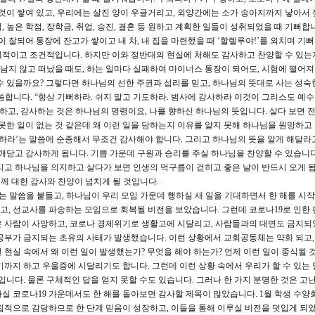
 것이 쌓여 있고, 우리에는 살진 양이 우글거리고, 외양간에는 소가 송아지까지 낳아서 
, 높은 학점, 장학금, 취업, 승진, 결혼 등 원하고 계획한 일들이 성취되었을 때 기뻐합
이 잘되어 통장에 잔고가 쌓이고 내 차, 내 집을 마련했을 때 ‘할렐루야!’를 외치며 기뻐
실적이고 조건적입니다. 하지만 이와 정반대의 현실에 처해도 감사하고 찬양할 수 있는
 남지 않고 떠났을 때도, 하는 일마다 실패하여 마이너스 통장이 되어도, 시험에 떨어져
수 있을까요? 그렇다면 하나님의 선한 주권과 섭리를 믿고, 하나님의 뜻대로 사는 성숙
 말씀합니다. “항상 기뻐하라. 쉬지 말고 기도하라. 범사에 감사하라 이것이 그리스도 예수
하고, 감사하는 것은 하나님의 명령이요, 나를 향하신 하나님의 뜻입니다. 살다 보면 
못한 일이 없는 것 같은데 왜 이런 일을 당하는지 이유를 알지 못해 하나님을 원망하고
사하라’는 말씀에 순종해서 무조건 감사해야 합니다. 그리고 하나님의 뜻을 알게 해달라
깨닫고 감사하게 됩니다. 기쁨 가운데 구원과 승리를 주실 하나님을 찬양할 수 있습니다
티고 하나님을 의지하고 살다가 보면 인생의 먹구름이 걷히고 좋은 날이 반드시 오게 됩
님께 대한 감사와 찬양이 넘치게 될 것입니다.
,”는 말씀을 붙들고, 하나님이 우리 모임 가운데 행하실 새 일을 기대하면서 한 해를 시
고, 선교사를 파송하는 모임으로 회복될 비전을 보았습니다. 그런데 코로나19로 인한
은 사람이 사망하고, 코로나 경제위기로 생활고에 시달리고, 사람들과의 대면도 금지되
공부가 금지되는 초유의 사태가 발생했습니다. 이런 상황에서 교회공동체는 약화 되고,
현실 속에서 왜 이런 일이 발생했는가? 무엇을 해야 하는가? 언제 이런 일이 종식될 
기까지 하고 우울증에 시달리기도 합니다. 그런데 이런 상황 속에서 우리가 할 수 있는 
입니다. 물론 구체적인 답을 얻지 못할 수도 있습니다. 그러나 한 가지 분명한 것은 고
실 코로나19 가운데서도 한 해를 돌아보면 감사할 제목이 많았습니다. 1월 학생 수양회
립적으로 감당하므로 한 단계 믿음이 성장하고, 이들을 통해 이루실 비전을 덧입게 되었