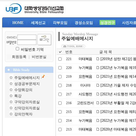
|
HOME
|
세계선교
|
각부모임
|
경성소모임
|
성경연구
|
사진자
Sunday Worship Message
주일예배메시지
비밀번호 기억
번호
글 제 목
회원등록
｜
비번분실
마태복음
[2019년 성탄 제2강
221
누가복음
[2022년 누가복음 제
220
Bible Study
요한복음
[2021년 요한복음 제
219
주일예배메시지
성경공부문제지
이사야
[2022년 가을 제자 
218
수양회강의
사도행전
[2023년 사도행전 제
217
특강
구약강의자료실
고린도전서
[2023년 부활절 제 
216
신약강의자료실
요한복음
[2021년 요한복음 제
215
강의안책자
누가복음
[2022년 누가복음 제
214
마태복음
[2020년 마태복음 제
213