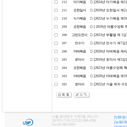
마가복음
[2024년 마가복음 
212
요한일서
[2019년 요한일서 제
211
누가복음
[2022년 누가복음 제
210
요한복음
[ 2019년 여름수양회
209
고린도전서
[2023년 부활절 제 1
208
민수기
[2021년 민수기 제7강
207
마태복음
[2020년 마태복음 제
206
로마서
[2019년 로마서 제5
205
요한복음
[2023년 여름수양회
204
마태복음
[2020년 마태복음 제
203
로마서
[2022년 가을 제자 
202
서울 동대문구 이문2동 264-231
[UBF한
Tel:070-7119-3521,02-968-4586
[뉴욕UB
Fax:02-965-8594