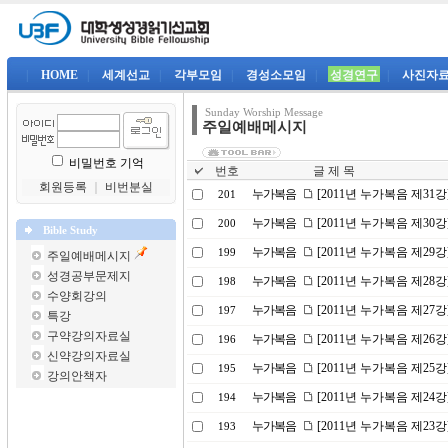
|
HOME
|
세계선교
|
각부모임
|
경성소모임
|
성경연구
|
사진자
Sunday Worship Message
주일예배메시지
비밀번호 기억
번호
글 제 목
회원등록
｜
비번분실
누가복음
[2011년 누가복음 제31
201
누가복음
[2011년 누가복음 제30
200
Bible Study
누가복음
[2011년 누가복음 제2
199
주일예배메시지
성경공부문제지
누가복음
[2011년 누가복음 제28
198
수양회강의
누가복음
[2011년 누가복음 제27
197
특강
구약강의자료실
누가복음
[2011년 누가복음 제2
196
신약강의자료실
누가복음
[2011년 누가복음 제25
195
강의안책자
누가복음
[2011년 누가복음 제24
194
누가복음
[2011년 누가복음 제2
193