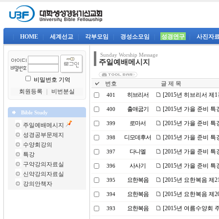
|
HOME
|
세계선교
|
각부모임
|
경성소모임
|
성경연구
|
사진자
Sunday Worship Message
주일예배메시지
비밀번호 기억
번호
글 제 목
회원등록
｜
비번분실
히브리서
[2015년 히브리서 제
401
출애굽기
[2015년 가을 준비 
400
Bible Study
로마서
[2015년 가을 준비 특
399
주일예배메시지
성경공부문제지
디모데후서
[2015년 가을 준비 
398
수양회강의
다니엘
[2015년 가을 준비 
397
특강
구약강의자료실
사사기
[2015년 가을 준비 특
396
신약강의자료실
요한복음
[2015년 요한복음 제2
395
강의안책자
요한복음
[2015년 요한복음 제
394
요한복음
[2015년 여름수양회 
393