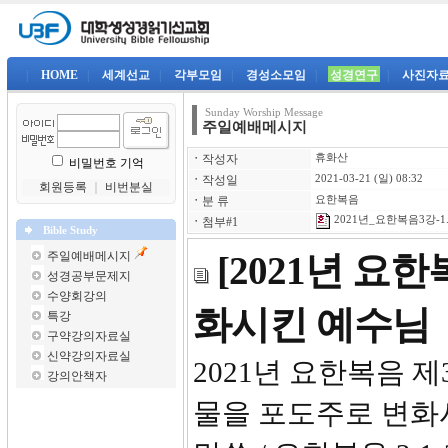
|
HOME
|
세계선교
|
각부모임
|
경성소모임
|
성경연구
|
사진자
Sunday Worship Message
주일예배메시지
ㆍ
작성자
휴화산
비밀번호 기억
ㆍ
작성일
2021-03-21 (일) 08:32
회원등록
｜
비번분실
ㆍ
분 류
요한복음
2021년_요한복음3강-1.
ㆍ
첨부#1
Bible Study
주일예배메시지
[2021년 요
성경공부문제지
수양회강의
화시킨 예수님
특강
구약강의자료실
신약강의자료실
2021년 요
강의안책자
물을 포도주로 변화