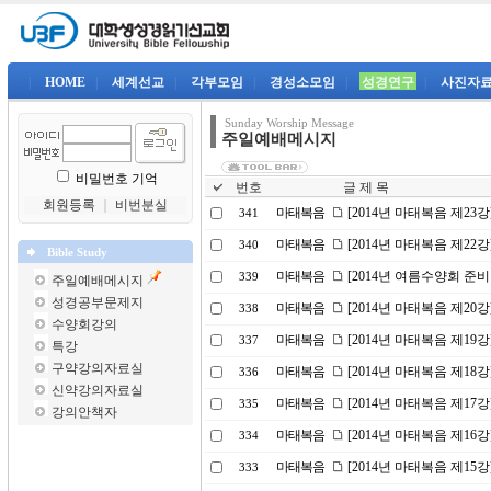
|
HOME
|
세계선교
|
각부모임
|
경성소모임
|
성경연구
|
사진자
Sunday Worship Message
주일예배메시지
비밀번호 기억
번호
글 제 목
회원등록
｜
비번분실
마태복음
[2014년 마태복음 제2
341
마태복음
[2014년 마태복음 제22
340
Bible Study
마태복음
[2014년 여름수양회 준비
339
주일예배메시지
성경공부문제지
마태복음
[2014년 마태복음 제20
338
수양회강의
마태복음
[2014년 마태복음 제19
337
특강
구약강의자료실
마태복음
[2014년 마태복음 제1
336
신약강의자료실
마태복음
[2014년 마태복음 제17
335
강의안책자
마태복음
[2014년 마태복음 제16
334
마태복음
[2014년 마태복음 제15
333