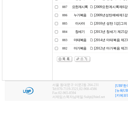
요한계시록
[2009요한계시록제6
887
누가복음
[2009년성탄예배제1강]
886
이사야
[2010년 성탄 1강]
885
창세기
[2013년 창세기 제2
884
마태복음
[2014년 마태복음 제
883
마가복음
[2012년 마가복음 제
882
서울 동대문구 이문2동 264-231
[UBF한
Tel:070-7119-3521,02-968-4586
[뉴욕UB
Fax:02-965-8594
[키에프U
서제임스목자님메일:Suhjt@hitel.net