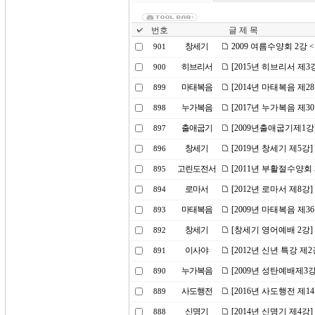
번호
글 제 목
창세기
2009 여름수양회 2강
901
히브리서
[2015년 히브리서 제
900
마태복음
[2014년 마태복음 제2
899
누가복음
[2017년 누가복음 제3
898
출애굽기
[2009년출애굽기제1강
897
창세기
[2019년 창세기 제5
896
고린도전서
[2011년 부활절수양회 
895
로마서
[2012년 로마서 제8강
894
마태복음
[2009년 마태복음 제3
893
창세기
[창세기 영어예배 2강]
892
이사야
[2012년 신년 특강 제
891
누가복음
[2009년 성탄예배제3강
890
사도행전
[2016년 사도행전 제
889
신명기
[2014년 신명기 제4
888