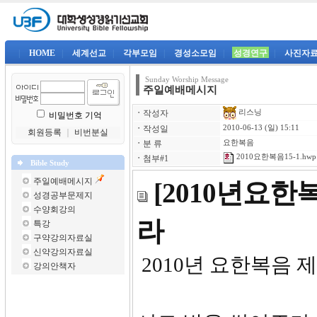
|
HOME
|
세계선교
|
각부모임
|
경성소모임
|
성경연구
|
사진자
Sunday Worship Message
주일예배메시지
리스닝
ㆍ
작성자
비밀번호 기억
ㆍ
작성일
2010-06-13 (일) 15:11
회원등록
｜
비번분실
ㆍ
분 류
요한복음
2010요한복음15-1.hwp
ㆍ
첨부#1
Bible Study
주일예배메시지
[2010년요한
성경공부문제지
수양회강의
라
특강
구약강의자료실
신약강의자료실
2010년 요한복음 제
강의안책자