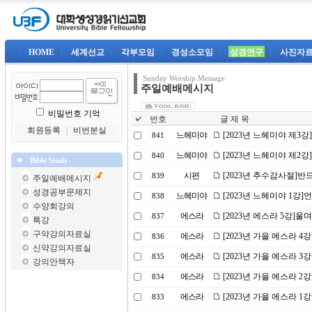
|
HOME
|
세계선교
|
각부모임
|
경성소모임
|
성경연구
|
사진자
Sunday Worship Message
주일예배메시지
비밀번호 기억
번호
글 제 목
회원등록
｜
비번분실
느헤미야
[2023년 느헤미야 제3
841
느헤미야
[2023년 느헤미야 제2
840
Bible Study
시편
[2023년 추수감사절]
839
주일예배메시지
성경공부문제지
느헤미야
[2023년 느헤미야 1강
838
수양회강의
에스라
[2023년 에스라 5강]
837
특강
구약강의자료실
에스라
[2023년 가을 에스라 4
836
신약강의자료실
에스라
[2023년 가을 에스라 
835
강의안책자
에스라
[2023년 가을 에스라 
834
에스라
[2023년 가을 에스라 
833