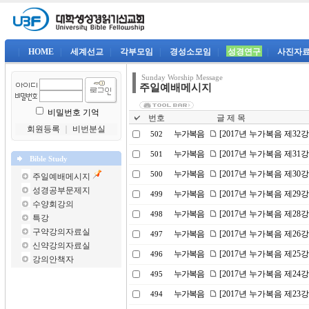
|
HOME
|
세계선교
|
각부모임
|
경성소모임
|
성경연구
|
사진자
Sunday Worship Message
주일예배메시지
비밀번호 기억
번호
글 제 목
회원등록
｜
비번분실
누가복음
[2017년 누가복음 제32
502
누가복음
[2017년 누가복음 제31
501
Bible Study
누가복음
[2017년 누가복음 제30
500
주일예배메시지
성경공부문제지
누가복음
[2017년 누가복음 제29
499
수양회강의
누가복음
[2017년 누가복음 제2
498
특강
구약강의자료실
누가복음
[2017년 누가복음 제26
497
신약강의자료실
누가복음
[2017년 누가복음 제25
496
강의안책자
누가복음
[2017년 누가복음 제24
495
누가복음
[2017년 누가복음 제23
494