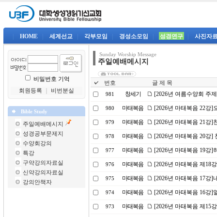
|
HOME
|
세계선교
|
각부모임
|
경성소모임
|
성경연구
|
사진자
Sunday Worship Message
주일예배메시지
비밀번호 기억
번호
글 제 목
회원등록
｜
비번분실
창세기
[2026년 여름수양회 주
981
마태복음
[2026년 마태복음 22
980
Bible Study
마태복음
[2026년 마태복음 21강]
979
주일예배메시지
성경공부문제지
마태복음
[2026년 마태복음 20강] 
978
수양회강의
마태복음
[2026년 마태복음 19
977
특강
구약강의자료실
마태복음
[2026년 마태복음 제18
976
신약강의자료실
마태복음
[2026년 마태복음 17강
975
강의안책자
마태복음
[2026년 마태복음 16
974
마태복음
[2026년 마태복음 제15
973