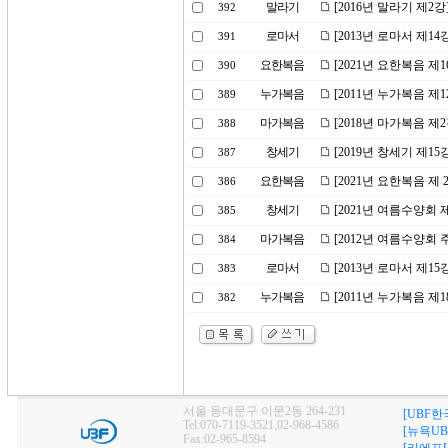
말라기
[2016년 말라기 제2
392
로마서
[2013년 로마서 제1
391
요한복음
[2021년 요한복음 
390
누가복음
[2011년 누가복음 제
389
마가복음
[2018년 마가복음 제
388
창세기
[2019년 창세기 제
387
요한복음
[2021년 요한복음 제
386
창세기
[2021년 여름수양회
385
마가복음
[2012년 여름수양회
384
로마서
[2013년 로마서 제1
383
누가복음
[2011년 누가복음 제
382
서울 동대문구 이문2동 264-231
[UBF한
Tel:070-7119-3521,02-968-4586
[뉴욕UB
Fax:02-965-8594