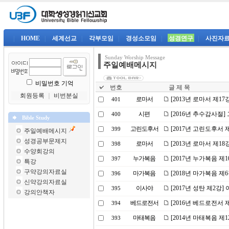
|
HOME
|
세계선교
|
각부모임
|
경성소모임
|
성경연구
|
사진자
Sunday Worship Message
주일예배메시지
비밀번호 기억
번호
글 제 목
회원등록
｜
비번분실
로마서
[2013년 로마서 제17
401
시편
[2016년 추수감사절
400
Bible Study
고린도후서
[2017년 고린도후서 
399
주일예배메시지
성경공부문제지
로마서
[2013년 로마서 제1
398
수양회강의
누가복음
[2017년 누가복음 제
397
특강
구약강의자료실
마가복음
[2018년 마가복음 제
396
신약강의자료실
이사야
[2017년 성탄 제2강
395
강의안책자
베드로전서
[2016년 베드로전서
394
마태복음
[2014년 마태복음 제
393