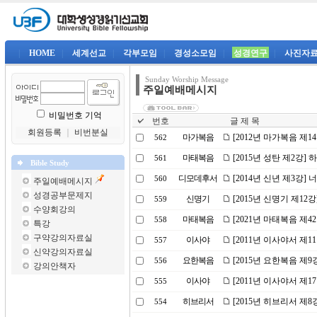
|
HOME
|
세계선교
|
각부모임
|
경성소모임
|
성경연구
|
사진자
Sunday Worship Message
주일예배메시지
비밀번호 기억
번호
글 제 목
회원등록
｜
비번분실
마가복음
[2012년 마가복음 제1
562
마태복음
[2015년 성탄 제2강
561
Bible Study
디모데후서
[2014년 신년 제3강]
560
주일예배메시지
성경공부문제지
신명기
[2015년 신명기 제12
559
수양회강의
마태복음
[2021년 마태복음 제4
558
특강
구약강의자료실
이사야
[2011년 이사야서 제
557
신약강의자료실
요한복음
[2015년 요한복음 제
556
강의안책자
이사야
[2011년 이사야서 제
555
히브리서
[2015년 히브리서 제8
554