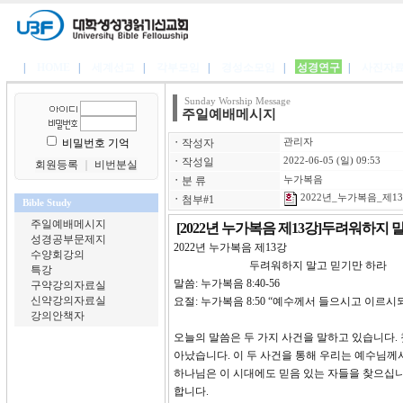
|
HOME
|
세계선교
|
각부모임
|
경성소모임
|
성경연구
|
사진자
Sunday Worship Message
주일예배메시지
비밀번호 기억
ㆍ
작성자
관리자
ㆍ
작성일
2022-06-05 (일) 09:53
회원등록
｜
비번분실
ㆍ
분 류
누가복음
2022년_누가복음_제13강
ㆍ
첨부#1
Bible Study
주일예배메시지
[2022년 누가복음 제13강]두려워하지 
성경공부문제지
2022년 누가복음 제13
수양회강의
두려워하지 말고 믿기만 하라
특강
말씀: 누가복음 8:40-56
구약강의자료실
신약강의자료실
요절: 누가복음 8:50 “예수께서 들으시고 이르
강의안책자
오늘의 말씀은 두 가지 사건을 말하고 있습니다. 
아났습니다. 이 두 사건을 통해 우리는 예수님께
하나님은 이 시대에도 믿음 있는 자들을 찾으십니
합니다.