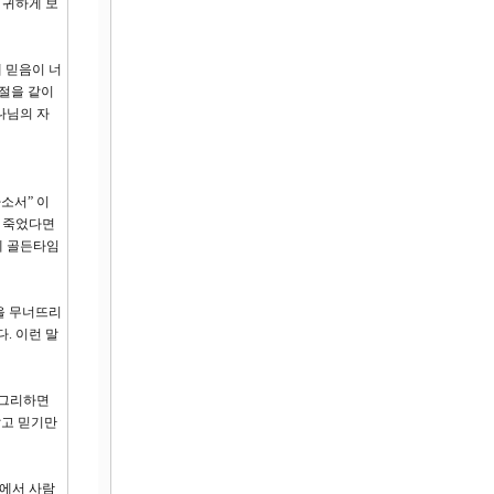
 귀하게 보
 믿음이 너
8절을 같이
나님의 자
소서” 이
미 죽었다면
데 골든타임
을 무너뜨리
. 이런 말
 그리하면
말고 믿기만
곳에서 사람