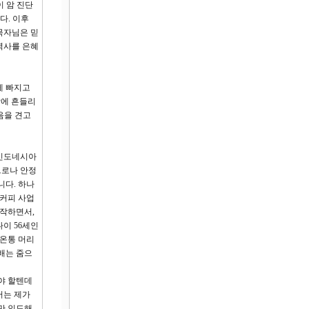
이 암 진단
다. 이후
목자님은 믿
역사를 은혜
에 빠지고
말에 흔들리
음을 견고
 인도네시아
으로나 안정
니다. 하나
 커피 사업
시작하면서,
나이 56세인
 온통 머리
배는 줌으
야 할텐데
서는 제가
만 인도해