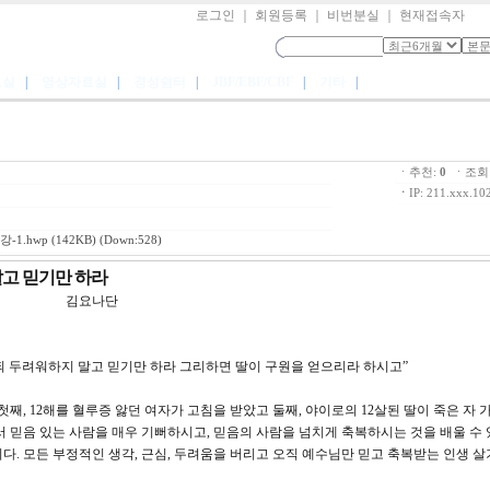
로그인
｜
회원등록
｜
비번분실
｜
현재접속자
료실
|
영상자료실
|
경성쉼터
|
JBF/EBF/CBF
|
기타
|
ㆍ추천:
0
ㆍ조회:
ㆍ
IP: 211.xxx.10
-1.hwp
(142KB) (Down:528)
말고 믿기만 하라
강 김요나단
시되 두려워하지 말고 믿기만 하라 그리하면 딸이 구원을 얻으리라 하시고”
첫째, 12해를 혈루증 앓던 여자가 고침을 받았고 둘째, 야이로의 12살된 딸이 죽은 자 
서 믿음 있는 사람을 매우 기뻐하시고, 믿음의 사람을 넘치게 축복하시는 것을 배울 수 
다. 모든 부정적인 생각, 근심, 두려움을 버리고 오직 예수님만 믿고 축복받는 인생 살