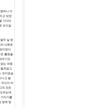
환영하니 이
리고 있었
을 기다리
로 모이길
열두 살 된
심의 사회로
기관이었다
모든 활동을
 세우기도
 없는 외동
을 들쳐업고
는 것이었습
아니고 발
 자신이 비
그의 모든
기도하는데
을 가지기를
님 앞에 엎