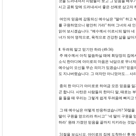
것을 드러내셔서 사람들이 보고 그 믿음을 배우기
시고 공회 앞에 드러내셔서 좋은 선례로 삼고자 
여인의 믿음에 감동되신 예수님은 “딸아” 하고 
를 구원하였으니 평안히 가라” 하며 그녀의 새 인
읽어 보시겠습니다. “예수께서 이르시되 딸아 네
녀가 되어 영적으로, 육적으로 건강한 삶을 살아
Ⅱ. 두려워 말고 믿기만 하라 (49-56)
주 예수께서 아직 말씀하실 때에 회당장의 집에서
소식 한마디에 야이로의 마음은 낙담으로 무너져 
예수님이 오신들 무슨 의미가 있겠습니까? 믿음
도 지나버렸습니다. 그 여자만 아니었어도.... 
종의 한 마디가 야이로로 하여금 모든 믿음을 잃
곤 합니다. 사탄은 사람들의 한마디 말, 때로는 부
을 들을 때 우리는 그렇게 쉽게 두려움에 빠지고 
그 때 예수님은 어떻게 반응하셨습니까? 50절을
딸이 구원을 얻으리라 하시고” ‘네 딸이 구원을
하라’ 원래 가졌던 믿음을 끝까지 지키라는 것입
51절을 보십시오. 야이로의 집에 도착하신 후 