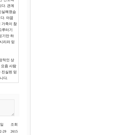
다. 관계
 신실해졌습
다. 야꿉
 가족이 참
 그루터기
믿기만 하
계시리라 믿
망적인 상
. 요즘 사람
 진실된 믿
니다.
일
조회
2-29
2615