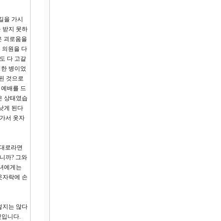
 길을 가시
 받지 못하
많은 괴로움을
 의원을 다
도 다 고갈
정한 병이었
 된 것으로
 예배를 드
같은 상태였습
낫게 된다
가가서 옷자
법대로라면
니까? 그와
그녀에게는
옷자락에 손
렇지는 않다
것입니다.