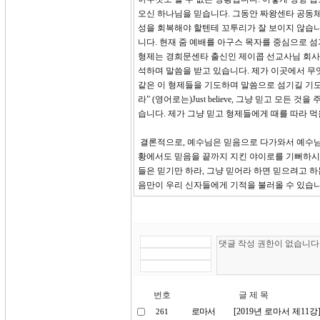
오신 하나님을 믿습니다. 그동안 짜왕센타 공동
성을 회복해야 할텐테 꼬투리가 잘 보이지 않습니
니다. 현재 줌 예배를 아구스 목자를 중심으로 
형제는 경희문센타 출신인 제이콥 선교사님 회사에
석하며 말씀을 받고 있습니다. 제가 이곳에서 무엇
같은 이 형제들을 기도하며 말씀으로 섬기길 기도
라” (영어로는)Just believe, 그냥 믿고 
습니다. 제가 그냥 믿고 형제들에게 때를 따라 
결론적으로, 예수님은 믿음으로 다가와서 예수님
황에서도 믿음을 끝까지 지킨 야이로를 기뻐하시고 그의
들은 믿기만 하라, 그냥 믿어라 하면 믿으려고 
음만이 우리 신자들에게 기적을 불러올 수 있습니
번호
글 제 목
로마서
[2019년 로마서 제1
261