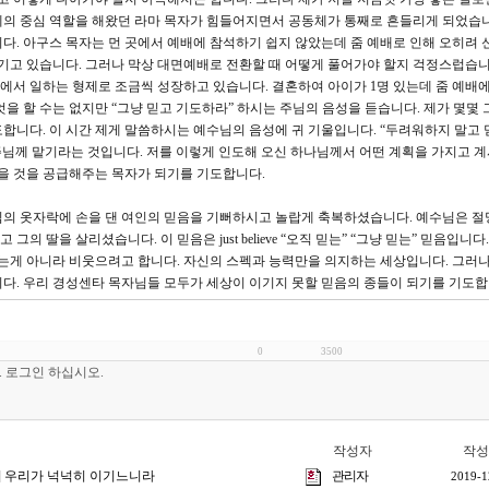
체의 중심 역할을 해왔던 라마 목자가 힘들어지면서 공동체가 통째로 흔들리게 되었습니
다. 아구스 목자는 먼 곳에서 예배에 참석하기 쉽지 않았는데 줌 예배로 인해 오히려
섬기고 있습니다. 그러나 막상 대면예배로 전환할 때 어떻게 풀어가야 할지 걱정스럽습니
서 일하는 형제로 조금씩 성장하고 있습니다. 결혼하여 아이가 1명 있는데 줌 예배에
을 할 수는 없지만 “그냥 믿고 기도하라” 하시는 주님의 음성을 듣습니다. 제가 몇몇
합니다. 이 시간 제게 말씀하시는 예수님의 음성에 귀 기울입니다. “두려워하지 말고 
모든 것을 주님께 맡기라는 것입니다. 저를 이렇게 인도해 오신 하나님께서 어떤 계획을 가지고 
먹을 것을 공급해주는 목자가 되기를 기도합니다.
의 옷자락에 손을 댄 여인의 믿음을 기뻐하시고 놀랍게 축복하셨습니다. 예수님은 절
 딸을 살리셨습니다. 이 믿음은 just believe “오직 믿는” “그냥 믿는” 믿음입니다
하는게 아니라 비웃으려고 합니다. 자신의 스펙과 능력만을 의지하는 세상입니다. 그러나
다. 우리 경성센타 목자님들 모두가 세상이 이기지 못할 믿음의 종들이 되기를 기도합
0
3500
작성자
작성
1강] 우리가 넉넉히 이기느니라
관리자
2019-1