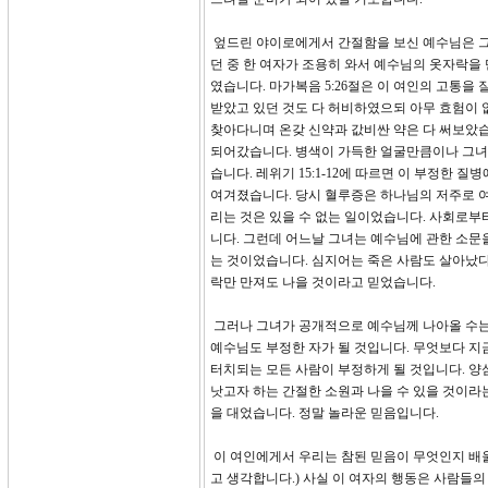
엎드린 야이로에게서 간절함을 보신 예수님은 그의 
던 중 한 여자가 조용히 와서 예수님의 옷자락을
였습니다. 마가복음 5:26절은 이 여인의 고통을 
받았고 있던 것도 다 허비하였으되 아무 효험이 
찾아다니며 온갖 신약과 값비싼 약은 다 써보았습
되어갔습니다. 병색이 가득한 얼굴만큼이나 그녀
습니다. 레위기 15:1-12에 따르면 이 부정한 
여겨졌습니다. 당시 혈루증은 하나님의 저주로 여
리는 것은 있을 수 없는 일이었습니다. 사회로부터
니다. 그런데 어느날 그녀는 예수님에 관한 소문
는 것이었습니다. 심지어는 죽은 사람도 살아났다
락만 만져도 나을 것이라고 믿었습니다.
그러나 그녀가 공개적으로 예수님께 나아올 수는
예수님도 부정한 자가 될 것입니다. 무엇보다 지
터치되는 모든 사람이 부정하게 될 것입니다. 양
낫고자 하는 간절한 소원과 나을 수 있을 것이라
을 대었습니다. 정말 놀라운 믿음입니다.
이 여인에게서 우리는 참된 믿음이 무엇인지 배울
고 생각합니다.) 사실 이 여자의 행동은 사람들