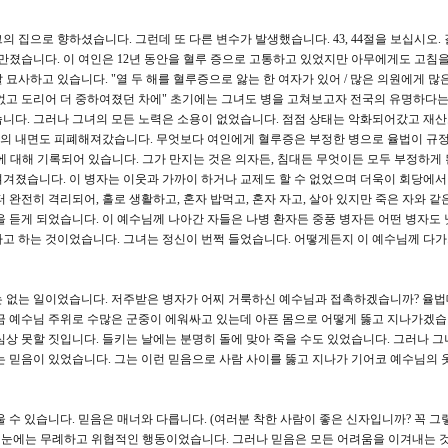
집으로 향하셨습니다. 그런데 또 다른 변수가 발생했습니다. 43, 44절을 보십시오.
 만졌습니다. 이 여인은 12년 동안을 혈루 증으로 고통하고 있었지만 아무에게도 고침을
잘 묘사하고 있습니다. "열 두 해를 혈루증으로 앓는 한 여자가 있어 / 많은 의원에게 
없고 도리어 더 중하여졌던 차에" 초기에는 그녀도 병을 고쳐보고자 전국의 유명하다는
니다. 그러나 그녀의 모든 노력은 소용이 없었습니다. 점점 상태는 악화되어갔고 재산
의 내면도 피폐해져갔습니다. 무엇보다 여인에게 혈루증은 부정한 병으로 율법이 규
질병에 대해 기록되어 있습니다. 그가 만지는 것은 의자든, 침대든 무엇이든 모두 부정하게
겨졌습니다. 이 병자는 이웃과 가까이 하거나 교제도 할 수 없었으며 더욱이 회당에서
 완전히 격리되어, 홀로 생활하고, 혼자 밥먹고, 혼자 자고, 살아 있지만 죽은 자와 
을 듣게 되었습니다. 이 예수님께 나아간 자들은 나병 환자든 중풍 병자든 어떤 병자도 
고 하는 것이었습니다. 그녀는 정신이 번쩍 들었습니다. 어떻게든지 이 예수님께 다
 없는 일이었습니다. 저주받은 병자가 어찌 거룩하신 예수님과 접촉하겠습니까? 율
금 예수님 주위로 수많은 군중이 에워싸고 있는데 아픈 몸으로 어떻게 뚫고 지나가겠습
심상 못할 짓입니다. 들키는 날에는 분명히 돌에 맞아 죽을 수도 있었습니다. 그러나 
는 믿음이 있었습니다. 그는 이런 믿음으로 사람 사이를 뚫고 지나가 기어코 예수님의 
 수 있습니다. 믿음은 매너와 다릅니다. (여러분 착한 사람이 좋은 신자입니까? 꼭 그
의 눈에는 무례하고 위협적인 행동이었습니다. 그러나 믿음은 모든 어려움을 이겨내는 