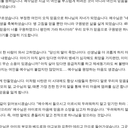
를 원하십니다. 예수님은 지금 이 여인을 부끄럽게 하려는 것이 아니라 여인의 믿음을
하셨습니다.
부르셨습니다. 부정한 여인이 오직 믿음으로 하나님의 자녀가 되었습니다. 예수님은 “네
생을 축복하셨습니다. 병 고침을 얻을 뿐만 아니라 구원받은 삶을 살게 되었습니다. 4
 믿음이 너를 구원하였으니 평안히 가라 하시더라” 우리 모두가 믿음으로 구원받은 하
가기를 간절히 기도합니다.
 한 사람이 와서 고하였습니다. “당신의 딸이 죽었나이다. 선생님을 더 괴롭게 하지 마
내렸습니다. 아이가 아직 살아 있다면 아무리 병세가 심각해도 희망을 가지련만, 이
이 무슨 소용이 있겠습니까? 아직 살아 있다면 응급처치를 하고 제세동기라도 써 볼텐
사라지는 여인을 예수님이 붙잡지만 않았어도..... 예수님을 원망하는 마음도 생겼습니다.
게 만들었습니다. 이처럼 사탄은 이 시대에도 항상 사람들의 한마디 말로 우리의 믿음
모의 말, 교수님의 말, 때론 가장 친한 친구의 말을 통해 우리 마음에 염려를 심곤 합니다
믿음을 잃게 됩니다.
 같이 읽어보시겠습니다. “예수께서 들으시고 이르시되 두려워하지 말고 믿기만 하라.
 얻으리라’ 예수님은 야이로의 마음에 믿음과 소망을 심고자 하셨습니다. ‘두려워하지 
니다. 즉, 어떤 말에도 흔들리지 말고 전적으로 하나님을 믿으라는 것입니다.
예수님은 아이의 부모와 베드로와 야고보와 요한만 데리고 안으로 들어가셨습니다. 그