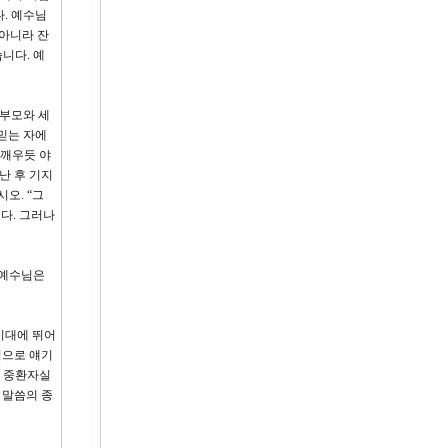
. 예수님
 아니라 잔
니다. 예
 부모와 세
믿는 자에
 깨우듯 야
난 후 기지
오. “그
다. 그러나
 예수님은
시대에 뛰어
적으로 얘기
번 중환자실
 말씀의 종