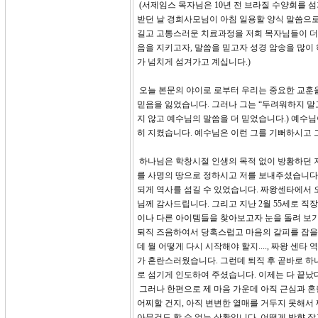
(서제임스 목자님은 10년 전 브라질 수양회를 
받던 날 경희사모님이 아침 일용할 양식 말씀으로 
길고 고통스러운 치료과정을 저희 목자님들이 더 
음을 지키고자, 말씀을 믿고자 성경 암송을 많이
가 넘치게 섬겨가고 계십니다.)
오늘 본문의 야이로 로부터 우리는 중요한 교훈을
믿음을 잃었습니다. 그러나 그는 “두려워하지 말
지 않고 예수님의 말씀을 더 믿었습니다.) 예수
히 지켰습니다. 예수님은 이런 그를 기뻐하시고
하나님은 학창시절 인생의 목적 없이 방황하던 
를 사명의 땅으로 정하시고 저를 보내주셨습니다
되게 역사를 섬길 수 있었습니다. 짜왕센타에서 
님께 감사드립니다. 그리고 지난 2월 55세로 직
이나 다른 아이템들을 찾아보고자 눈을 돌려 보기도
퇴직 즈음하여서 당혹스럽고 마음의 갈피를 잡을 수
데 뭘 어떻게 다시 시작해야 할지...., 짜왕 센타
가 혼란스러웠습니다. 그런데 퇴직 후 곧바로 
로 섬기게 인도하여 주셨습니다. 이제는 다 끝
그러나 한편으로 제 마음 가운데 아직 근심과 혼
어찌할 건지, 아직 변변한 열매를 거두지 못해서
아무것도 할 수 없는 상황입니다. 어떻게 방향 