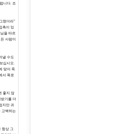
랍니다. 조
 그쳤더라”
접촉이 있
수님을 따르
모든 사람이
러낼 수도
 보십시오.
에 맞아 죽
에서 폭로
 좋지 않
원받기를 더
럽지만 귀
를 고백하는
 항상 그