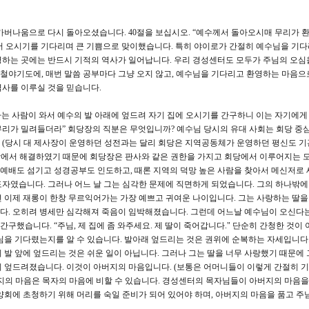
버나움으로 다시 돌아오셨습니다. 40절을 보십시오. “예수께서 돌아오시매 무리가 
서 오시기를 기다리며 큰 기쁨으로 맞이했습니다. 특히 야이로가 간절히 예수님을 기다
영하는 곳에는 반드시 기적의 역사가 일어납니다. 우리 경성센터도 모두가 주님의 오심
, 철야기도에, 매번 말씀 공부마다 그냥 오지 않고, 예수님을 기다리고 환영하는 마음으
사를 이루실 것을 믿습니다.
 하는 사람이 와서 예수의 발 아래에 엎드려 자기 집에 오시기를 간구하니 이는 자기에게 
무리가 밀려들더라” 회당장의 직분은 무엇입니까? 예수님 당시의 유대 사회는 회당 중
 (당시 대 제사장이 운영하던 성전과는 달리 회당은 지역공동체가 운영하던 평신도 
회당에서 해결하였기 때문에 회당장은 판사와 같은 권한을 가지고 회당에서 이루어지는 
예배도 섬기고 성경공부도 인도하고, 때론 지역의 덕망 높은 사람을 찾아서 메신저로
자였습니다. 그러나 어느 날 그는 심각한 문제에 직면하게 되었습니다. 그의 하나밖에
면 이제 재롱이 한창 무르익어가는 가장 예쁘고 귀여운 나이입니다. 그는 사랑하는 딸
다. 오히려 병세만 심각해져 죽음이 임박해졌습니다. 그런데 어느날 예수님이 오신다
간구했습니다. “주님, 제 집에 좀 와주세요. 제 딸이 죽어갑니다." 단순히 간청한 것이 
님을 기다렸는지를 알 수 있습니다. 발아래 엎드리는 것은 권위에 순복하는 자세입니다.
 발 앞에 엎드리는 것은 쉬운 일이 아닙니다. 그러나 그는 딸을 너무 사랑했기 때문에 
이 엎드려졌습니다. 이것이 아버지의 마음입니다. (보통은 어머니들이 이렇게 간절히 
지의 마음은 목자의 마음에 비할 수 있습니다. 경성센터의 목자님들이 아버지의 마음
양회에 초청하기 위해 머리를 숙일 준비가 되어 있어야 하며, 아버지의 마음을 품고 주