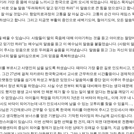
섬기러 가던 중 몸에 이상을 느끼시고 한국으로 급히 오시게 되었습니다. 제임스 목자님
바로 오늘 말씀 “두려워하지 말고 믿기만 하라” 이 말씀으로 큰 힘을 얻으셨다고 합니
잘 아실 것입니다. 항암치료과정의 고통을 잘 아실 겁니다. 고통의 순간 마다 제임스 
 하셨다고 합니다. 그리고 지금껏 부활의 증인으로 새벽기도며, 철야기도며, 모든 말씀
 배울 수 있습니다. 사람들이 딸의 죽음에 대해 이야기하는 것을 듣고 야이로는 절망
고 믿기만 하라”는 예수님의 말씀을 듣고 이 예수님의 말씀을 붙들었습니다. (사람의 
님이 주시는 믿음으로 모든 두려움과 슬픔을 이겨냈습니다. 말씀을 듣고 그는 자신의 믿
 그녀의 딸을 살리심으로써 그의 믿음을 축복하셨습니다.
저를 부르시고 사명인의 삶을 살도록 하셨습니다. 때마다 가장 좋은 길로 인도하시고,
. 그간 27년에 걸쳐 자카르타 한국학교에서 교사로 근무하므로 시간활용이나 경제적
오랫동안 양들을 섬기게 하셨고 부침은 있었으나 말씀역사를 중단 없이 이루어 주셨습
장에서 정년 퇴직을 하였습니다. 사실 수년 전부터 퇴직을 대비해야 한다는 생각 때문에
 했지만 평생 교사 밖에 안 해본 제가 할 수 있는 일이 별로 없다는 현실을 깨닫기 
 없었습니다. 아이들이 학업을 마치기까지 3년은 더 버텨야 하는데,,, 이제 겨우 내 
 역사도 바닥이 되어가는데 내가 인도네시아에 남을 수 있는 꼬투리를 찾을 수 있을지....,
하나님은 기간제로나마 근무할 수 있도록 한국에 자리를 마련하여 주시고 인도네시아 예
났다고 생각했는데 보너스를 얻은 기분입니다. 기막힌 타이밍의 하나님께 감사드립니다.
란스러움이 있습니다. 이번 선택이 잘한 선택을 한 건지, 때가 되면 대면예배로 전환해
 짜왕센타의 중심이 되어줄 형제가 없는데 이런 상태가 오래갈 수 있을까, 지금 상황에
잡고 어떻게 나아가야 할지 아득해지곤 합니다. 그러나 제가 저를 지금껏 가장 좋은 길로