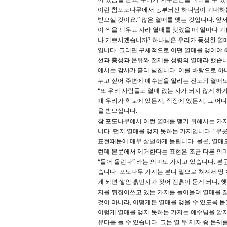
이런 참포도나무에서 농부되신 하나님이 기대하는 
받으실 것이요.” 많은 열매를 맺는 것입니다. 앞
이 싹을 틔우고 자라 열매를 맺었을 때 얼마나 기
나 기쁘시겠습니까? 하나님은 우리가 풍성한 열매
입니다. 그러면 구체적으로 어떤 열매를 맺어야 하
선과 충성과 온유와 절제를 성령의 열매라 했습니다
에서는 감사가 흘러 넘칩니다. 이를 바탕으로 하
누고 싶어 주변에 예수님을 알리는 전도의 열매도 
“또 우리 사람들도 열매 없는 자가 되지 않게 하
때 우리가 학교에 있든지, 직장에 있든지, 그 
을 받으십니다.
참 포도나무에서 이런 열매를 맺기 위해서는 가지
니다. 먼저 열매를 맺지 못하는 가지입니다. “무
표현때문에 매우 살벌하게 들립니다. 물론, 열매
런데 본문에서 제거한다는 표현은 조금 다른 의미로
“들어 올린다” 라는 의미도 가지고 있습니다. 본
습니다. 포도나무 가지는 본디 밑으로 쳐져서 땅
게 되면 쌓인 흙먼지가 젖어 진흙이 묻게 되니,
지를 뒤집어쓰고 있는 가지를 들어올려 열매를 
것이 아니라, 어떻게든 열매를 맺을 수 있도록 
이렇게 열매를 맺지 못하는 가지는 예수님을 알지
유다를 들 수 있습니다. 그는 열 두 제자 중 돈