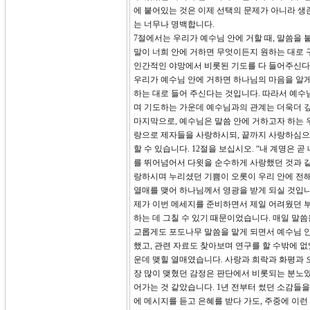
에 붙어있는 것은 이제 선택의 문제가 아니라 생
는 너무나 명백합니다.
7절에서는 우리가 예수님 안에 거할 때, 말씀을 
말이 너희 안에 거하면 무엇이든지 원하는 대로 구
인간적인 야망에서 비롯된 기도를 다 들어주신다는
우리가 예수님 안에 거하면 하나님의 마음을 알게
하는 대로 들어 주신다는 것입니다. 따라서 예수
며 기도하는 가운데 예수님과의 관계는 더욱더 깊
마지막으로, 예수님은 말씀 안에 거하고자 하는 
랑으로 제자들을 사랑하시되, 끝까지 사랑하심으로
할 수 있습니다. 12절을 보십시오. “내 계명은
를 뛰어넘어서 다윗을 순수하게 사랑했던 것과 같
랑하시며 누리셨던 기쁨이 오롯이 우리 안에 전해
열매를 맺어 하나님께서 영광을 받게 되실 것입니
제가 이번 메세지를 준비하면서 제일 어려웠던 
하는 데 그칠 수 있기 때문이었습니다. 매일 말
교롭게도 포도나무 말씀을 맡게 되면서 예수님 안
했고, 관련 자료도 찾아보며 연구를 할 수밖에 없
운데 맺힐 열매였습니다. 사랑과 희락과 화평과 오
장 많이 맺혔던 감정은 판단에서 비롯되는 분노였
어가는 것 같았습니다. 1년 전부터 썼던 소감들
에 메시지를 듣고 은혜를 받다 가도, 주중에 이런