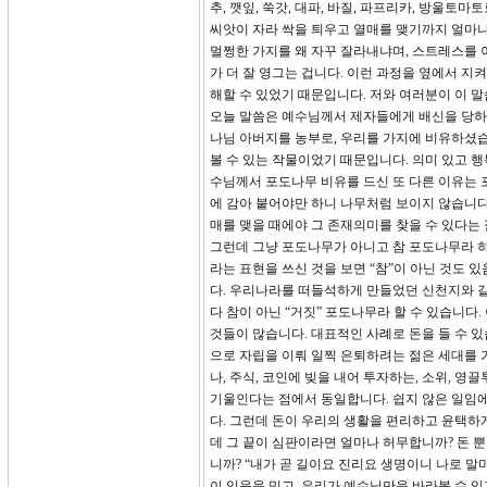
추, 깻잎, 쑥갓, 대파, 바질, 파프리카, 방울
씨앗이 자라 싹을 틔우고 열매를 맺기까지 얼마나
멀쩡한 가지를 왜 자꾸 잘라내냐며, 스트레스를 
가 더 잘 영그는 겁니다. 이런 과정을 옆에서 지
해할 수 있었기 때문입니다. 저와 여러분이 이 말
오늘 말씀은 예수님께서 제자들에게 배신을 당하시
나님 아버지를 농부로, 우리를 가지에 비유하셨
볼 수 있는 작물이었기 때문입니다. 의미 있고 
수님께서 포도나무 비유를 드신 또 다른 이유는 
에 감아 붙어야만 하니 나무처럼 보이지 않습니다
매를 맺을 때에야 그 존재의미를 찾을 수 있다는
그런데 그냥 포도나무가 아니고 참 포도나무라 
라는 표현을 쓰신 것을 보면 “참”이 아닌 것도
다. 우리나라를 떠들석하게 만들었던 신천지와 같은
다 참이 아닌 “거짓” 포도나무라 할 수 있습니다
것들이 많습니다. 대표적인 사례로 돈을 들 수 있습니다. 혹
으로 자립을 이뤄 일찍 은퇴하려는 젊은 세대를 가
나, 주식, 코인에 빚을 내어 투자하는, 소위, 영
기울인다는 점에서 동일합니다. 쉽지 않은 일임에
다. 그런데 돈이 우리의 생활을 편리하고 윤택하
데 그 끝이 심판이라면 얼마나 허무합니까? 돈 뿐
니까? “내가 곧 길이요 진리요 생명이니 나로 
이 있음을 믿고, 우리가 예수님만을 바라볼 수 