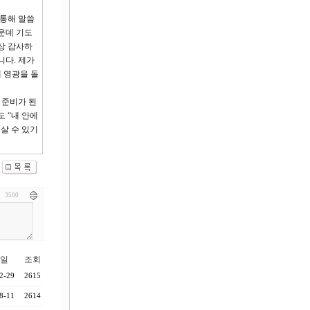
 통해 말씀
운데 기도
상 감사하
니다. 제가
 영광을 돌
 준비가 된
 “내 안에
살 수 있기
3500
일
조회
2-29
2615
8-11
2614