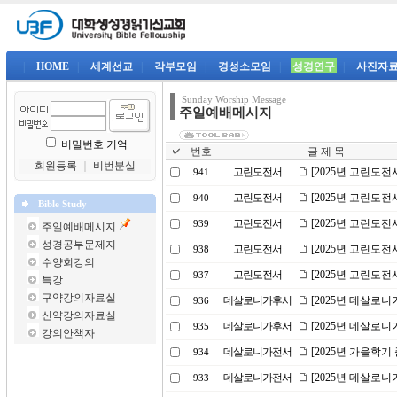
|
HOME
|
세계선교
|
각부모임
|
경성소모임
|
성경연구
|
사진자
Sunday Worship Message
주일예배메시지
비밀번호 기억
번호
글 제 목
회원등록
｜
비번분실
고린도전서
[2025년 고린도전
941
고린도전서
[2025년 고린도전
940
Bible Study
고린도전서
[2025년 고린도전
939
주일예배메시지
성경공부문제지
고린도전서
[2025년 고린도전
938
수양회강의
고린도전서
[2025년 고린도전
937
특강
구약강의자료실
데살로니가후서
[2025년 데살로니
936
신약강의자료실
데살로니가후서
[2025년 데살로니
935
강의안책자
데살로니가전서
[2025년 가을학기
934
데살로니가전서
[2025년 데살로니
933