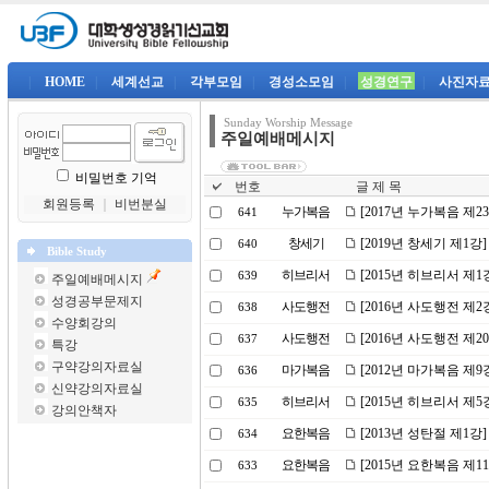
|
HOME
|
세계선교
|
각부모임
|
경성소모임
|
성경연구
|
사진자
Sunday Worship Message
주일예배메시지
비밀번호 기억
번호
글 제 목
회원등록
｜
비번분실
누가복음
[2017년 누가복음 제
641
창세기
[2019년 창세기 제1
640
Bible Study
히브리서
[2015년 히브리서 제
639
주일예배메시지
성경공부문제지
사도행전
[2016년 사도행전 제
638
수양회강의
사도행전
[2016년 사도행전 제
637
특강
구약강의자료실
마가복음
[2012년 마가복음 제9
636
신약강의자료실
히브리서
[2015년 히브리서 제
635
강의안책자
요한복음
[2013년 성탄절 제1강
634
요한복음
[2015년 요한복음 제
633