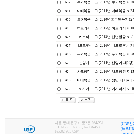
누가복음
[2017년 누가복음 제2
632
마태복음
[2014년 마태복음 제2
631
요한복음
[2010년요한복음제12
630
히브리서
[2015년 히브리서 제
629
에스라
[2013년 신년말씀 제
628
베드로후서
[2016년 베드로후서 
627
누가복음
[2017년 누가복음 제
626
신명기
[2014년 신명기 제2
625
사도행전
[2016년 사도행전 제
624
마태복음
[2015년 성탄 메시지
623
이사야
[2011년 이사야서 제
622
서울 동대문구 이문2동 264-231
[UBF한
Tel:070-7119-3521,02-968-4586
[뉴욕UB
Fax:02-965-8594