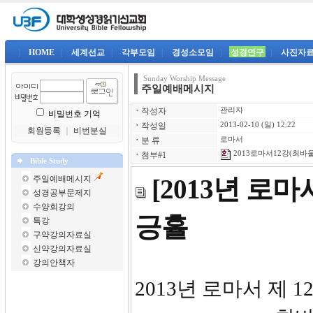
|
HOME
|
세계선교
|
각부모임
|
경성소모임
|
성경연구
|
사진자
Sunday Worship Message
주일예배메시지
ㆍ
작성자
관리자
비밀번호 기억
ㆍ
작성일
2013-02-10 (일) 12:22
회원등록
｜
비번분실
ㆍ
분 류
로마서
2013로마서12강(최바울)
ㆍ
첨부#1
Bible Study
주일예배메시지
[2013년 로
성경공부문제지
수양회강의
긍휼
특강
구약강의자료실
신약강의자료실
강의안책자
2013년