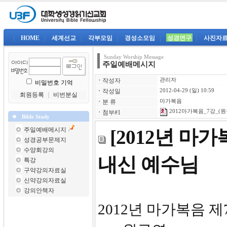
|
HOME
|
세계선교
|
각부모임
|
경성소모임
|
성경연구
|
사진자
Sunday Worship Message
주일예배메시지
ㆍ
작성자
관리자
비밀번호 기억
ㆍ
작성일
2012-04-29 (일) 10:59
회원등록
｜
비번분실
ㆍ
분 류
마가복음
2012마가복음_7강_(원규
ㆍ
첨부#1
Bible Study
주일예배메시지
[2012년 마
성경공부문제지
수양회강의
내신 예수님
특강
구약강의자료실
신약강의자료실
강의안책자
2012