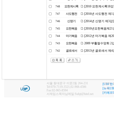
요한계시록
[2010 요한계시록18
748
사도행전
[2016년 사도행전 제
747
신명기
[2014년 신명기 제3
746
요한복음
[2010년요한복음제2
745
마가복음
[2012년 마가복음 제2
744
요한복음
2009 부활절수양회 
743
골로새서
[2013년 골로새서 제
742
서울 동대문구 이문2동 264-231
[UBF한
Tel:070-7119-3521,02-968-4586
[뉴욕UB
Fax:02-965-8594
[키에프U
서제임스목자님메일:Suhjt@hitel.net