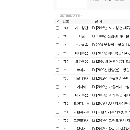
번호
글 제 목
사도행전
[2016년 사도행전 제
761
시편
2010년 신입생 바이블
760
누가복음
2009 부활절수양회 
759
마태복음
[2009년마태복음제45
758
요한복음
[2010 요한복음7강
757
로마서
[2009신년말씀]이방
756
디모데후서
[2012년 가을학기준
755
이사야
[2010년 가을제자수
754
마가복음
[2012년 마가복음 제1
753
요한계시록
[2008년송년감사예배
752
요한계시록
[요한계시록제5강]보
751
고린도후서
[2017년 고린도후서 
750
창세기
[2013년 창세기 제5강
749