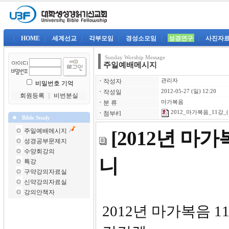
|
HOME
|
세계선교
|
각부모임
|
경성소모임
|
성경연구
|
사진자
Sunday Worship Message
주일예배메시지
ㆍ
작성자
관리자
비밀번호 기억
ㆍ
작성일
2012-05-27 (일) 12:20
회원등록
｜
비번분실
ㆍ
분 류
마가복음
2012_마가복음_11강_(
ㆍ
첨부#1
Bible Study
주일예배메시지
[2012년 마
성경공부문제지
수양회강의
니
특강
구약강의자료실
신약강의자료실
강의안책자
2012