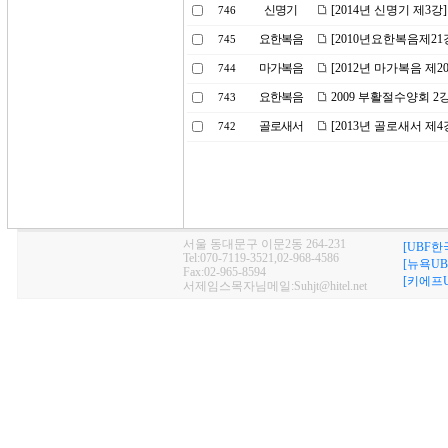
신명기
[2014년 신명기 제3
746
요한복음
[2010년요한복음제2
745
마가복음
[2012년 마가복음 제2
744
요한복음
2009 부활절수양회 
743
골로새서
[2013년 골로새서 제
742
서울 동대문구 이문2동 264-231
[UBF한
Tel:070-7119-3521,02-968-4586
[뉴욕UB
Fax:02-965-8594
[키에프U
서제임스목자님메일:Suhjt@hitel.net