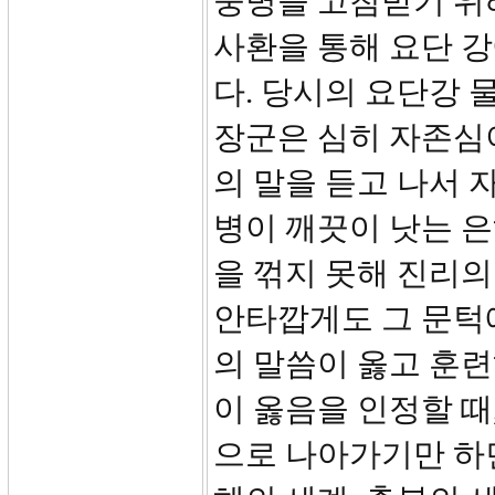
둥병을 고침받기 위
사환을 통해 요단 강
다. 당시의 요단강 
장군은 심히 자존심
의 말을 듣고 나서
병이 깨끗이 낫는 
을 꺾지 못해 진리의
안타깝게도 그 문턱
의 말씀이 옳고 훈
이 옳음을 인정할 때
으로 나아가기만 하