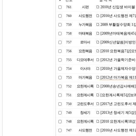
번호
글 제 목
시편
2010년 신입생 바이블
761
사도행전
[2016년 사도행전 제
760
누가복음
2009 부활절수양회 
759
마태복음
[2009년마태복음제45
758
로마서
[2009신년말씀]이방
757
요한복음
[2010 요한복음7강
756
디모데후서
[2012년 가을학기준
755
이사야
[2010년 가을제자수
754
마가복음
[2012년 마가복음 제1
753
요한계시록
[2008년송년감사예배
752
요한계시록
[요한계시록제5강]보
751
고린도후서
[2017년 고린도후서 
750
창세기
[2013년 창세기 제5강
749
요한계시록
[2010 요한계시록18
748
사도행전
[2016년 사도행전 제
747