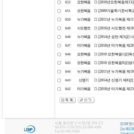
요한복음
[2010년요한복음제13
652
요한복음
[2009가을학기준비특강
651
누가복음
[2011년 누가복음 제
650
사도행전
[2016년 사도행전 제
649
누가복음
[2014년 성탄 제3강
648
마가복음
[2018년 마가복음 제
647
요한복음
[2010 요한복음1강]
646
요한복음
[2010 요한복음9강]생
645
누가복음
[2011년 누가복음 제1
644
신명기
[2014년 신명기 제8강
643
마가복음
[2018년 마가복음 제2
642
서울 동대문구 이문2동 264-231
[UBF한
Tel:070-7119-3521,02-968-4586
[뉴욕UB
Fax:02-965-8594