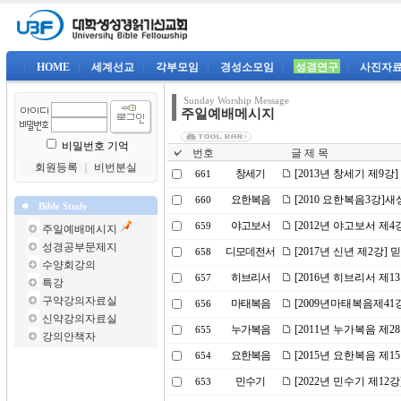
|
HOME
|
세계선교
|
각부모임
|
경성소모임
|
성경연구
|
사진자
Sunday Worship Message
주일예배메시지
비밀번호 기억
번호
글 제 목
회원등록
｜
비번분실
창세기
[2013년 창세기 제9강
661
요한복음
[2010 요한복음3강]
660
Bible Study
야고보서
[2012년 야고보서 제
659
주일예배메시지
성경공부문제지
디모데전서
[2017년 신년 제2강]
658
수양회강의
히브리서
[2016년 히브리서 제
657
특강
구약강의자료실
마태복음
[2009년마태복음제4
656
신약강의자료실
누가복음
[2011년 누가복음 제
655
강의안책자
요한복음
[2015년 요한복음 제
654
민수기
[2022년 민수기 제1
653