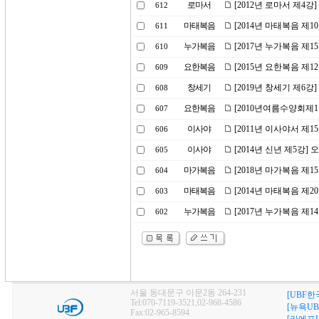
로마서
[2012년 로마서 제4강]
612
마태복음
[2014년 마태복음 제1
611
누가복음
[2017년 누가복음 제1
610
요한복음
[2015년 요한복음 제
609
창세기
[2019년 창세기 제6강
608
요한복음
[2010년여름수양회제
607
이사야
[2011년 이사야서 제
606
이사야
[2014년 신년 제5강]
605
마가복음
[2018년 마가복음 제
604
마태복음
[2014년 마태복음 제
603
누가복음
[2017년 누가복음 제
602
서울 동대문구 이문2동 264-231
[UBF한
Tel:070-7119-3521,02-968-4586
[뉴욕UB
Fax:02-965-8594