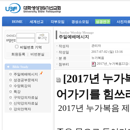
|
HOME
|
세계선교
|
각부모임
|
경성소모임
|
성경연구
|
사진자
Sunday Worship Message
주일예배메시지
ㆍ
작성자
관리자
비밀번호 기억
ㆍ
작성일
2017-07-02 (일) 13:16
회원등록
｜
비번분실
ㆍ
분 류
누가복음
2017년_누가복음22강-1
ㆍ
첨부#1
Bible Study
주일예배메시지
[2017년 누
성경공부문제지
수양회강의
어가기를 힘쓰
특강
구약강의자료실
신약강의자료실
2017년 누가복음 제
강의안책자