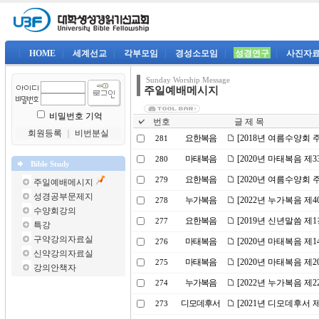
|
HOME
|
세계선교
|
각부모임
|
경성소모임
|
성경연구
|
사진자
Sunday Worship Message
주일예배메시지
비밀번호 기억
번호
글 제 목
회원등록
｜
비번분실
요한복음
[2018년 여름수양회 
281
마태복음
[2020년 마태복음 제
280
Bible Study
요한복음
[2020년 여름수양회 
279
주일예배메시지
성경공부문제지
누가복음
[2022년 누가복음 제
278
수양회강의
요한복음
[2019년 신년말씀 제
277
특강
구약강의자료실
마태복음
[2020년 마태복음 제
276
신약강의자료실
마태복음
[2020년 마태복음 제
275
강의안책자
누가복음
[2022년 누가복음 제
274
디모데후서
[2021년 디모데후서 
273