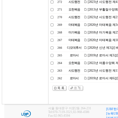
사도행전
[2023년 사도행전 제
272
요한복음
[2013년 부활절수양회
271
사도행전
[2023년 사도행전 
270
마태복음
[2020년 마태복음 제
269
마가복음
[2018년 마가복음 제2
268
마태복음
[2020년 마태복음 제
267
디모데후서
[2020년 신년 제3강
266
로마서
[2019년 로마서 제3
265
요한복음
[2022년 여름수양회
264
사도행전
[2023년 사도행전 제
263
로마서
[2019년 로마서 제6
262
서울 동대문구 이문2동 264-231
[UBF한
Tel:070-7119-3521,02-968-4586
[뉴욕UB
Fax:02-965-8594