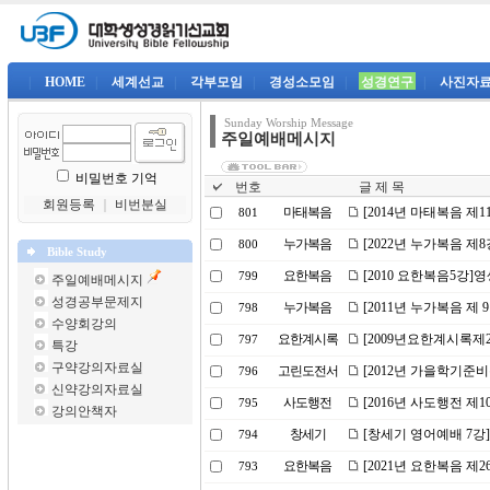
|
HOME
|
세계선교
|
각부모임
|
경성소모임
|
성경연구
|
사진자
Sunday Worship Message
주일예배메시지
비밀번호 기억
번호
글 제 목
회원등록
｜
비번분실
마태복음
[2014년 마태복음 제
801
누가복음
[2022년 누가복음 
800
Bible Study
요한복음
[2010 요한복음5강]
799
주일예배메시지
성경공부문제지
누가복음
[2011년 누가복음 제
798
수양회강의
요한계시록
[2009년요한계시록제
797
특강
구약강의자료실
고린도전서
[2012년 가을학기준비
796
신약강의자료실
사도행전
[2016년 사도행전 제
795
강의안책자
창세기
[창세기 영어예배 7강]
794
요한복음
[2021년 요한복음 제
793