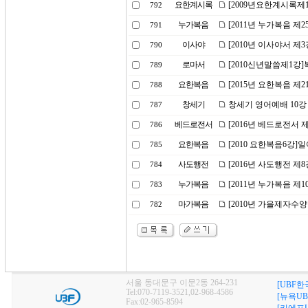
요한계시록
[2009년요한계시록제
792
누가복음
[2011년 누가복음 제
791
이사야
[2010년 이사야서 
790
로마서
[2010신년말씀제1강
789
요한복음
[2015년 요한복음 제2
788
창세기
창세기 영어예배 10강
787
베드로전서
[2016년 베드로전서 
786
요한복음
[2010 요한복음6강]
785
사도행전
[2016년 사도행전 
784
누가복음
[2011년 누가복음 제
783
마가복음
[2010년 가을제자수
782
서울 동대문구 이문2동 264-231
[UBF한
Tel:070-7119-3521,02-968-4586
[뉴욕UB
Fax:02-965-8594