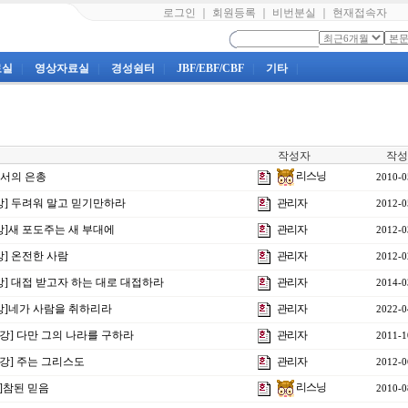
로그인
｜
회원등록
｜
비번분실
｜
현재접속자
료실
|
영상자료실
|
경성쉼터
|
JBF/EBF/CBF
|
기타
|
작성자
작성
리스닝
용서의 은총
2010-0
8강] 두려워 말고 믿기만하라
관리자
2012-0
3강]새 포도주는 새 부대에
관리자
2012-0
강] 온전한 사람
관리자
2012-0
9강] 대접 받고자 하는 대로 대접하라
관리자
2014-0
4강]네가 사람을 취하리라
관리자
2022-0
4강] 다만 그의 나라를 구하라
관리자
2011-1
2강] 주는 그리스도
관리자
2012-0
리스닝
]참된 믿음
2010-0