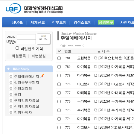
|
HOME
|
세계선교
|
각부모임
|
경성소모임
|
성경연구
|
사진자
Sunday Worship Message
주일예배메시지
비밀번호 기억
번호
글 제 목
회원등록
｜
비번분실
요한복음
[2010 요한복음10강]
781
마가복음
[2012년 마가복음 제
780
Bible Study
마가복음
[2012년 마가복음 제
779
주일예배메시지
성경공부문제지
야고보서
[2012년 야고보서 제3
778
수양회강의
마태복음
[2014년 마태복음 제
777
특강
구약강의자료실
누가복음
[2022년 누가복음 제
776
신약강의자료실
누가복음
[2011년 누가복음 제2
775
강의안책자
마가복음
[2012년 마가복음 제1
774
야고보서
[2010년야고보서제2강
773