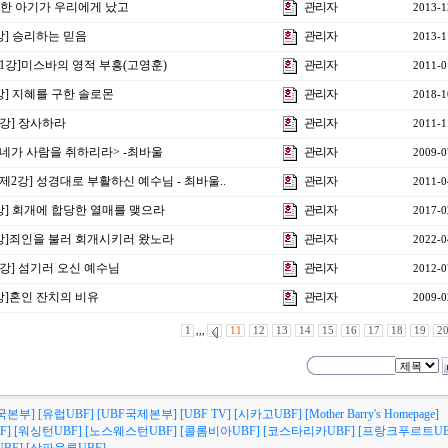
] 한 아기가 우리에게 났고
관리자
2013-1
강] 승리하는 믿음
관리자
2013-1
제1강]미스바의 영적 부흥(고영훈)
관리자
2011-0
2강] 지혜를 구한 솔로몬
관리자
2018-1
1강] 장사하라
관리자
2011-1
 <네가 사람을 취하리라> -최바울
관리자
2009-0
제2강] 성경대로 부활하신 예수님 - 최바울..
관리자
2011-0
4강] 회개에 합당한 열매를 맺으라
관리자
2017-0
6강]죄인을 불러 회개시키러 왔노라
관리자
2022-0
6강] 섬기러 오신 예수님
관리자
2012-0
강]혼인 잔치의 비유
관리자
2009-0
1
,,,
11
12
13
14
15
16
17
18
19
2
국본부]
[유럽UBF]
[UBF국제본부]
[UBF TV]
[시카고UBF]
[Mother Barry's Homepage]
F]
[워싱턴UBF]
[노스웨스턴UBF]
[콜롬비아UBF]
[코스타리카UBF]
[프랑크푸르트UB