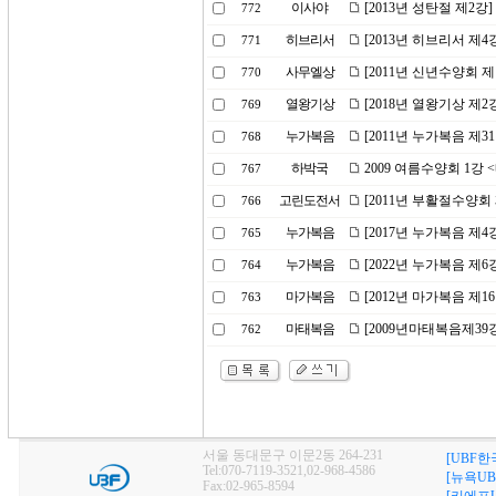
이사야
[2013년 성탄절 제2강
772
히브리서
[2013년 히브리서 제4
771
사무엘상
[2011년 신년수양회 
770
열왕기상
[2018년 열왕기상 제
769
누가복음
[2011년 누가복음 제3
768
하박국
2009 여름수양회 1강
767
고린도전서
[2011년 부활절수양회 
766
누가복음
[2017년 누가복음 제
765
누가복음
[2022년 누가복음 제
764
마가복음
[2012년 마가복음 제1
763
마태복음
[2009년마태복음제39
762
서울 동대문구 이문2동 264-231
[UBF한
Tel:070-7119-3521,02-968-4586
[뉴욕UB
Fax:02-965-8594