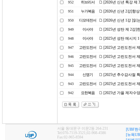
히브리서
[2026년 신년 특강 제
952
누가복음
[2026년 신년 2강]
951
디모데전서
[2026년 신년 1강 ]
950
이사야
[2025년 성탄 제 2강
949
이사야
[2025년 성탄 메시지 
948
고린도전서
[2025년 고린도전서 
947
고린도전서
[2025년 고린도전서 
946
고린도전서
[2025년 고린도전서 
945
신명기
[2025년 추수감사절 
944
고린도전서
[2025년 고린도전서 
943
요한복음
[2025년 가을 제자수
942
서울 동대문구 이문2동 264-231
[UBF한
Tel:070-7119-3521,02-968-4586
[뉴욕UB
Fax:02-965-8594