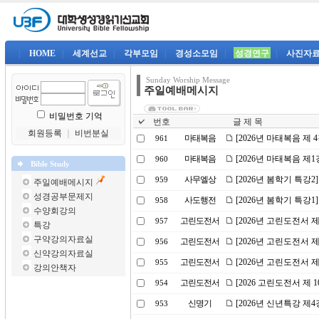
|
HOME
|
세계선교
|
각부모임
|
경성소모임
|
성경연구
|
사진자
Sunday Worship Message
주일예배메시지
비밀번호 기억
번호
글 제 목
회원등록
｜
비번분실
마태복음
[2026년 마태복음 제
961
마태복음
[2026년 마태복음 제
960
Bible Study
사무엘상
[2026년 봄학기 특강2
959
주일예배메시지
성경공부문제지
사도행전
[2026년 봄학기 특강
958
수양회강의
고린도전서
[2026년 고린도전서 
957
특강
구약강의자료실
고린도전서
[2026년 고린도전서 
956
신약강의자료실
고린도전서
[2026년 고린도전서 
955
강의안책자
고린도전서
[2026 고린도전서 제 
954
신명기
[2026년 신년특강 제
953