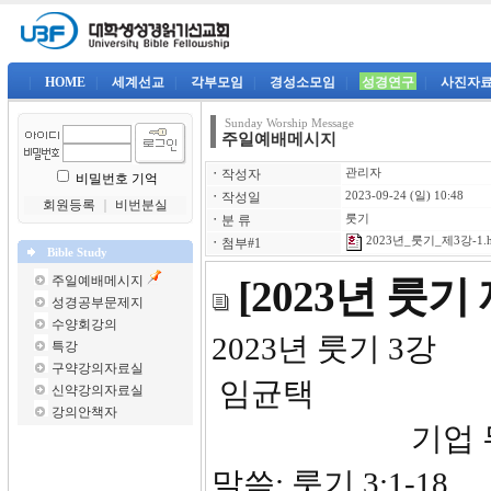
|
HOME
|
세계선교
|
각부모임
|
경성소모임
|
성경연구
|
사진자
Sunday Worship Message
주일예배메시지
ㆍ
작성자
관리자
비밀번호 기억
ㆍ
작성일
2023-09-24 (일) 10:48
회원등록
｜
비번분실
ㆍ
분 류
룻기
2023년_룻기_제3강-1.
ㆍ
첨부#1
Bible Study
주일예배메시지
[2023년 룻기
성경공부문제지
수양회강의
202
특강
구약강의자료실
임균택
신약강의자료실
강의안책자
기업 
말씀: 룻기 3:1-18