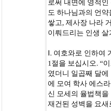
로써 내면에 영적인 
도 하나님과의 언약
쌓고, 제사장 나라
이뤄드리는 인생 살
Ⅰ. 여호와로 인하여 
1절을 보십시오. 
였더니 일곱째 달에 
에 모여 학사 에스
신 모세의 율법책을
재건된 성벽을 요새