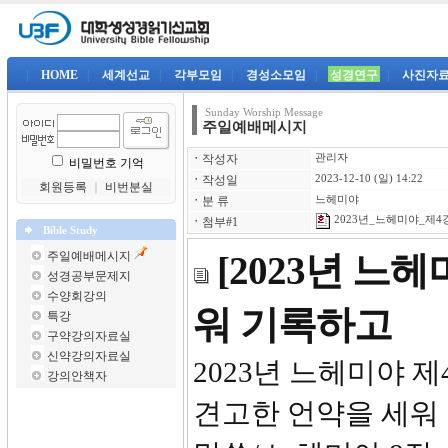
|
HOME
|
세계선교
|
각부모임
|
경성소모임
|
성경연구
|
사진자
Sunday Worship Message
주일예배메시지
ㆍ
작성자
관리자
비밀번호 기억
ㆍ
작성일
2023-12-10 (일) 14:22
회원등록
｜
비번분실
ㆍ
분 류
느헤미야
2023년_느헤미야_제4강-
ㆍ
첨부#1
Bible Study
주일예배메시지
[2023년 느
성경공부문제지
수양회강의
워 기록하고
특강
구약강의자료실
신약강의자료실
2023년 느
강의안책자
견고한 언약을 세워