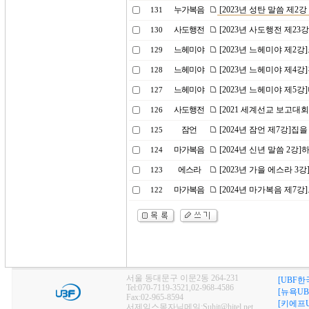
누가복음
[2023년 성탄 말씀 제2
131
사도행전
[2023년 사도행전 제23
130
느헤미야
[2023년 느헤미야 제2
129
느헤미야
[2023년 느헤미야 제4
128
느헤미야
[2023년 느헤미야 제5
127
사도행전
[2021 세계선교 보고대
126
잠언
[2024년 잠언 제7강]집
125
마가복음
[2024년 신년 말씀 2강
124
에스라
[2023년 가을 에스라 
123
마가복음
[2024년 마가복음 제7
122
서울 동대문구 이문2동 264-231
[UBF한
Tel:070-7119-3521,02-968-4586
[뉴욕UB
Fax:02-965-8594
[키에프U
서제임스목자님메일:Suhjt@hitel.net