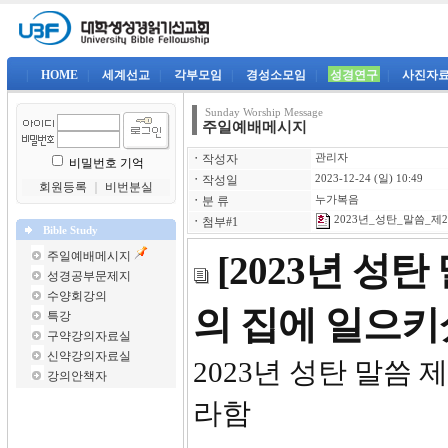
|
HOME
|
세계선교
|
각부모임
|
경성소모임
|
성경연구
|
사진자
Sunday Worship Message
주일예배메시지
ㆍ
작성자
관리자
비밀번호 기억
ㆍ
작성일
2023-12-24 (일) 10:49
회원등록
｜
비번분실
ㆍ
분 류
누가복음
2023년_성탄_말씀_제2강
ㆍ
첨부#1
Bible Study
주일예배메시지
[2023년 성
성경공부문제지
수양회강의
의 집에 일으
특강
구약강의자료실
신약강의자료실
2023년 
강의안책자
라함