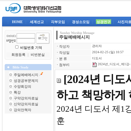
|
HOME
|
세계선교
|
각부모임
|
경성소모임
|
성경연구
|
사진자
Sunday Worship Message
주일예배메시지
ㆍ
작성자
관리자
비밀번호 기억
ㆍ
작성일
2024-02-25 (일) 10:57
회원등록
｜
비번분실
ㆍ
분 류
디도서
2024년_디도서_제1강-1
ㆍ
첨부#1
Bible Study
주일예배메시지
[2024년 디
성경공부문제지
수양회강의
하고 책망하게
특강
구약강의자료실
신약강의자료실
2024년
강의안책자
훈