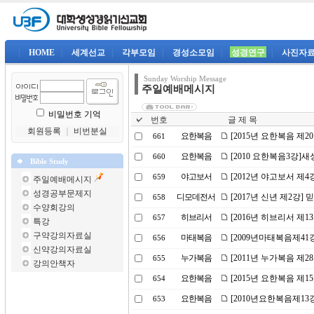
|
HOME
|
세계선교
|
각부모임
|
경성소모임
|
성경연구
|
사진자
Sunday Worship Message
주일예배메시지
비밀번호 기억
번호
글 제 목
회원등록
｜
비번분실
요한복음
[2015년 요한복음 제
661
요한복음
[2010 요한복음3강]
660
Bible Study
야고보서
[2012년 야고보서 제
659
주일예배메시지
성경공부문제지
디모데전서
[2017년 신년 제2강]
658
수양회강의
히브리서
[2016년 히브리서 제
657
특강
구약강의자료실
마태복음
[2009년마태복음제4
656
신약강의자료실
누가복음
[2011년 누가복음 제
655
강의안책자
요한복음
[2015년 요한복음 제
654
요한복음
[2010년요한복음제13
653