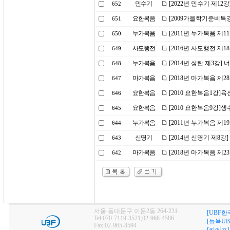
민수기
[2022년 민수기 제1
652
요한복음
[2009가을학기준비특강
651
누가복음
[2011년 누가복음 제
650
사도행전
[2016년 사도행전 제
649
누가복음
[2014년 성탄 제3강
648
마가복음
[2018년 마가복음 제
647
요한복음
[2010 요한복음1강]
646
요한복음
[2010 요한복음9강]생
645
누가복음
[2011년 누가복음 제1
644
신명기
[2014년 신명기 제8강
643
마가복음
[2018년 마가복음 제2
642
서울 동대문구 이문2동 264-231
[UBF한
Tel:070-7119-3521,02-968-4586
[뉴욕UB
Fax:02-965-8594