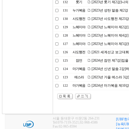
룻기
[2023년 룻기 제2강]나
132
누가복음
[2023년 성탄 말씀 제2
131
사도행전
[2023년 사도행전 제23
130
느헤미야
[2023년 느헤미야 제2
129
느헤미야
[2023년 느헤미야 제4
128
느헤미야
[2023년 느헤미야 제5
127
사도행전
[2021 세계선교 보고대
126
잠언
[2024년 잠언 제7강]집
125
마가복음
[2024년 신년 말씀 2강
124
에스라
[2023년 가을 에스라 
123
마가복음
[2024년 마가복음 제10
122
서울 동대문구 이문2동 264-231
[UBF한
Tel:070-7119-3521,02-968-4586
[뉴욕UB
Fax:02-965-8594