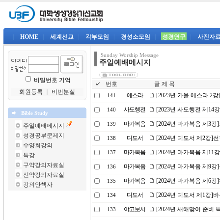
|
HOME
|
세계선교
|
각부모임
|
경성소모임
|
성경연구
|
사진자
Sunday Worship Message
주일예배메시지
비밀번호 기억
번호
글 제 목
회원등록
｜
비번분실
에스라
[2023년 가을 에스라 2
141
사도행전
[2023년 사도행전 제14
140
Bible Study
마가복음
[2024년 마가복음 제3
139
주일예배메시지
성경공부문제지
디도서
[2024년 디도서 제2강
138
수양회강의
마가복음
[2024년 마가복음 제11
137
특강
구약강의자료실
마가복음
[2024년 마가복음 제9
136
신약강의자료실
마가복음
[2024년 마가복음 제6
135
강의안책자
디도서
[2024년 디도서 제1강
134
야고보서
[2024년 새해맞이 준비 
133