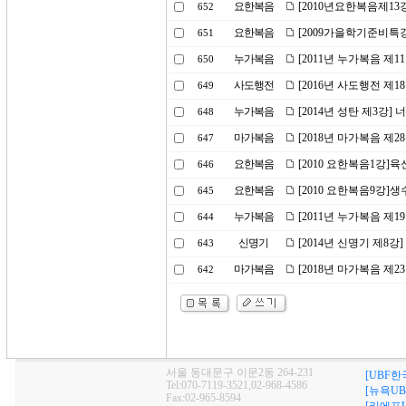
요한복음
[2010년요한복음제13
652
요한복음
[2009가을학기준비특강
651
누가복음
[2011년 누가복음 제
650
사도행전
[2016년 사도행전 제
649
누가복음
[2014년 성탄 제3강
648
마가복음
[2018년 마가복음 제
647
요한복음
[2010 요한복음1강]
646
요한복음
[2010 요한복음9강]생
645
누가복음
[2011년 누가복음 제1
644
신명기
[2014년 신명기 제8강
643
마가복음
[2018년 마가복음 제2
642
서울 동대문구 이문2동 264-231
[UBF한
Tel:070-7119-3521,02-968-4586
[뉴욕UB
Fax:02-965-8594