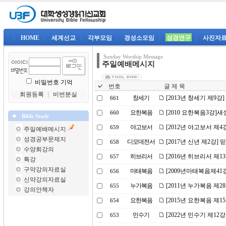
|
HOME
|
세계선교
|
각부모임
|
경성소모임
|
성경연구
|
사진자
Sunday Worship Message
주일예배메시지
비밀번호 기억
번호
글 제 목
회원등록
｜
비번분실
창세기
[2013년 창세기 제9강
661
요한복음
[2010 요한복음3강]
660
Bible Study
야고보서
[2012년 야고보서 제
659
주일예배메시지
성경공부문제지
디모데전서
[2017년 신년 제2강]
658
수양회강의
히브리서
[2016년 히브리서 제
657
특강
구약강의자료실
마태복음
[2009년마태복음제4
656
신약강의자료실
누가복음
[2011년 누가복음 제
655
강의안책자
요한복음
[2015년 요한복음 제
654
민수기
[2022년 민수기 제1
653