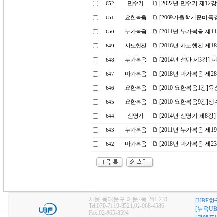
민수기
[2022년 민수기 제1
652
요한복음
[2009가을학기준비특강
651
누가복음
[2011년 누가복음 제
650
사도행전
[2016년 사도행전 제
649
누가복음
[2014년 성탄 제3강
648
마가복음
[2018년 마가복음 제
647
요한복음
[2010 요한복음1강]
646
요한복음
[2010 요한복음9강]생
645
신명기
[2014년 신명기 제8강
644
누가복음
[2011년 누가복음 제1
643
마가복음
[2018년 마가복음 제2
642
서울 동대문구 이문2동 264-231
[UBF한
Tel:070-7119-3521,02-968-4586
[뉴욕UB
Fax:02-965-8594