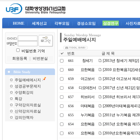
|
HOME
|
세계선교
|
각부모임
|
경성소모임
|
성경연구
|
사진자
Sunday Worship Message
주일예배메시지
비밀번호 기억
번호
글 제 목
회원등록
｜
비번분실
창세기
[2013년 창세기 제9강
661
요한복음
[2010 요한복음3강]
660
Bible Study
야고보서
[2012년 야고보서 제
659
주일예배메시지
성경공부문제지
디모데전서
[2017년 신년 제2강]
658
수양회강의
히브리서
[2016년 히브리서 제
657
특강
구약강의자료실
마태복음
[2009년마태복음제4
656
신약강의자료실
누가복음
[2011년 누가복음 제
655
강의안책자
요한복음
[2015년 요한복음 제
654
요한복음
[2010년요한복음제13
653