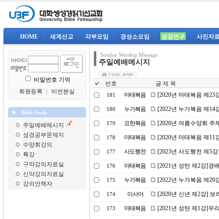
|
HOME
|
세계선교
|
각부모임
|
경성소모임
|
성경연구
|
사진자
Sunday Worship Message
주일예배메시지
비밀번호 기억
번호
글 제 목
회원등록
｜
비번분실
마태복음
[2020년 마태복음 제23
181
누가복음
[2022년 누가복음 제1
180
Bible Study
요한복음
[2020년 여름수양회 
179
주일예배메시지
성경공부문제지
마태복음
[2020년 마태복음 제1
178
수양회강의
사도행전
[2023년 사도행전 제5
177
특강
구약강의자료실
마태복음
[2021년 성탄 제2강]
176
신약강의자료실
누가복음
[2022년 누가복음 제20
175
강의안책자
이사야
[2020년 신년 제2강] 
174
마태복음
[2021년 성탄 제1강]
173