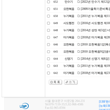
민수기
[2022년 민수기 제1
652
요한복음
[2009가을학기준비특강
651
누가복음
[2011년 누가복음 제
650
사도행전
[2016년 사도행전 제
649
누가복음
[2014년 성탄 제3강
648
마가복음
[2018년 마가복음 제
647
요한복음
[2010 요한복음1강]
646
요한복음
[2010 요한복음9강]생
645
신명기
[2014년 신명기 제8강
644
누가복음
[2011년 누가복음 제1
643
마가복음
[2018년 마가복음 제2
642
서울 동대문구 이문2동 264-231
[UBF한
Tel:070-7119-3521,02-968-4586
[뉴욕UB
Fax:02-965-8594