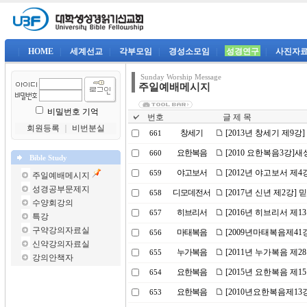
|
HOME
|
세계선교
|
각부모임
|
경성소모임
|
성경연구
|
사진자
Sunday Worship Message
주일예배메시지
비밀번호 기억
번호
글 제 목
회원등록
｜
비번분실
창세기
[2013년 창세기 제9강
661
요한복음
[2010 요한복음3강]
660
Bible Study
야고보서
[2012년 야고보서 제
659
주일예배메시지
성경공부문제지
디모데전서
[2017년 신년 제2강]
658
수양회강의
히브리서
[2016년 히브리서 제
657
특강
구약강의자료실
마태복음
[2009년마태복음제4
656
신약강의자료실
누가복음
[2011년 누가복음 제
655
강의안책자
요한복음
[2015년 요한복음 제
654
요한복음
[2010년요한복음제13
653