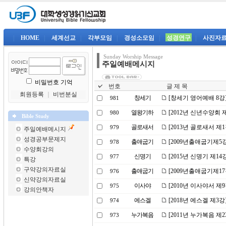
|
HOME
|
세계선교
|
각부모임
|
경성소모임
|
성경연구
|
사진자
Sunday Worship Message
주일예배메시지
비밀번호 기억
번호
글 제 목
회원등록
｜
비번분실
창세기
[창세기 영어예배 8강
981
열왕기하
[2012년 신년수양회 
980
Bible Study
골로새서
[2013년 골로새서 제
979
주일예배메시지
성경공부문제지
출애굽기
[2009년출애굽기제5
978
수양회강의
신명기
[2015년 신명기 제1
977
특강
구약강의자료실
출애굽기
[2009년출애굽기제1
976
신약강의자료실
이사야
[2010년 이사야서 
975
강의안책자
에스겔
[2018년 에스겔 제3
974
누가복음
[2011년 누가복음 
973