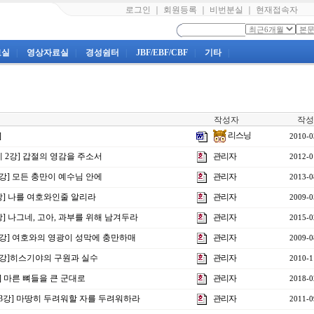
로그인
｜
회원등록
｜
비번분실
｜
현재접속자
료실
|
영상자료실
|
경성쉼터
|
JBF/EBF/CBF
|
기타
|
작성자
작성
리스닝
]
2010-0
제 2강] 갑절의 영감을 주소서
관리자
2012-0
1강] 모든 충만이 예수님 안에
관리자
2013-0
강] 나를 여호와인줄 알리라
관리자
2009-0
4강] 나그네, 고아, 과부를 위해 남겨두라
관리자
2015-0
7강] 여호와의 영광이 성막에 충만하매
관리자
2009-0
제9강]히스기야의 구원과 실수
관리자
2010-1
강] 마른 뼈들을 큰 군대로
관리자
2018-0
제23강] 마땅히 두려워할 자를 두려워하라
관리자
2011-0