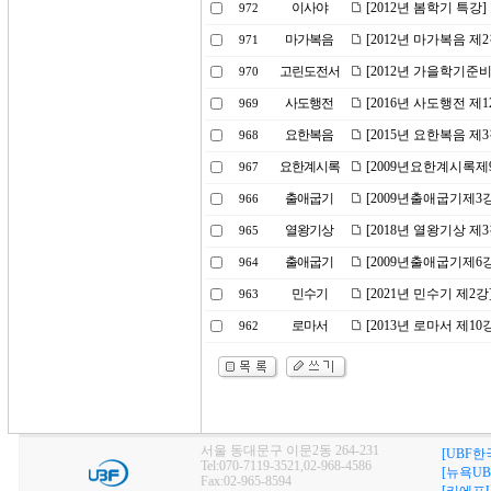
이사야
[2012년 봄학기 특강
972
마가복음
[2012년 마가복음 제
971
고린도전서
[2012년 가을학기준
970
사도행전
[2016년 사도행전 제1
969
요한복음
[2015년 요한복음 제
968
요한계시록
[2009년요한계시록제
967
출애굽기
[2009년출애굽기제3
966
열왕기상
[2018년 열왕기상 제
965
출애굽기
[2009년출애굽기제6
964
민수기
[2021년 민수기 제
963
로마서
[2013년 로마서 제1
962
서울 동대문구 이문2동 264-231
[UBF한
Tel:070-7119-3521,02-968-4586
[뉴욕UB
Fax:02-965-8594