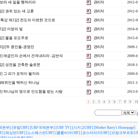
] 보라 새 일을 행하리라
관리자
2012-0
2강] 권위 있는 새 교훈
관리자
2012-0
비특강 제1강] 전도의 미련한 것으로
관리자
2012-0
2강] 이방의 빛
관리자
2016-0
3강] 물을 포도주로
관리자
2015-0
9강]두 증인들-권영진
관리자
2009-1
강] 애굽인의 손에서 건져내리라 -김반석
관리자
2009-0
3강] 성전을 건축한 솔로몬
관리자
2018-1
강] 그 피가 표적이 될지라
관리자
2009-0
2강]레위인을 택하신 하나님
관리자
2021-1
0강] 하나님의 영으로 인도함을 받는 사람
관리자
2013-0
1
2
3
4
5
6
7
8
9
1
국본부]
[유럽UBF]
[UBF국제본부]
[UBF TV]
[시카고UBF]
[Mother Barry's Homepage]
F]
[워싱턴UBF]
[노스웨스턴UBF]
[콜롬비아UBF]
[코스타리카UBF]
[프랑크푸르트UB