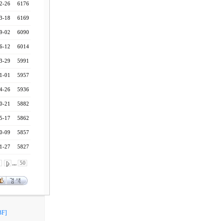
2-26
6176
3-18
6169
9-02
6090
6-12
6014
3-29
5991
1-01
5957
4-26
5936
0-21
5882
5-17
5862
0-09
5857
1-27
5827
0
,,,
50
F]