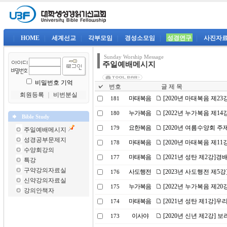
|
HOME
|
세계선교
|
각부모임
|
경성소모임
|
성경연구
|
사진자
Sunday Worship Message
주일예배메시지
비밀번호 기억
번호
글 제 목
회원등록
｜
비번분실
마태복음
[2020년 마태복음 제23
181
누가복음
[2022년 누가복음 제1
180
Bible Study
요한복음
[2020년 여름수양회 
179
주일예배메시지
성경공부문제지
마태복음
[2020년 마태복음 제1
178
수양회강의
마태복음
[2021년 성탄 제2강]
177
특강
구약강의자료실
사도행전
[2023년 사도행전 제5
176
신약강의자료실
누가복음
[2022년 누가복음 제20
175
강의안책자
마태복음
[2021년 성탄 제1강]
174
이사야
[2020년 신년 제2강] 
173