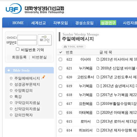
|
HOME
|
세계선교
|
각부모임
|
경성소모임
|
성경연구
|
사진자
Sunday Worship Message
주일예배메시지
비밀번호 기억
번호
글 제 목
회원등록
｜
비번분실
이사야
[2011년 이사야서 제
622
누가복음
2010년 신입생 바이블
621
Bible Study
고린도후서
[2017년 고린도후서 제
620
주일예배메시지
성경공부문제지
누가복음
[ 2012년 송년메시지]
619
수양회강의
누가복음
[2017년 누가복음 제
618
특강
구약강의자료실
요한복음
[2010부활절수양회1
617
신약강의자료실
마태복음
[2020년 마태복음 제
616
강의안책자
로마서
[2013년 로마서 제1
615
히브리서
[2013년 제자수양회 제
614