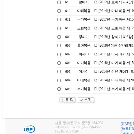
로마서
[2012년 로마서 제4강]
613
마태복음
[2014년 마태복음 제1
612
누가복음
[2017년 누가복음 제1
611
요한복음
[2015년 요한복음 제
610
창세기
[2019년 창세기 제6강
609
요한복음
[2010년여름수양회제
608
이사야
[2011년 이사야서 제
607
마가복음
[2018년 마가복음 제
606
이사야
[2014년 신년 제5강]
605
마태복음
[2014년 마태복음 제
604
누가복음
[2011년 누가복음 제
603
서울 동대문구 이문2동 264-231
[UBF한
Tel:070-7119-3521,02-968-4586
[뉴욕UB
Fax:02-965-8594